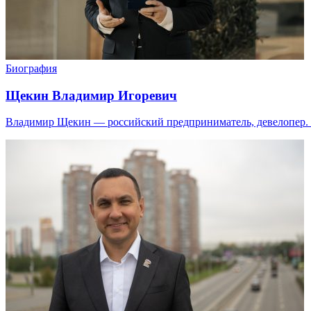
Биография
Щекин Владимир Игоревич
Владимир Щекин — российский предприниматель, девелопер. В