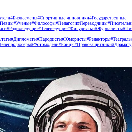
ятели
#Бизнесмены
#Спортивные чиновники
#Государственные
#Певцы
#Ученые
#Философы
#Педагоги
#Переводчицы
#Писатель
оги
#Радиоведущие
#Телеведущие
#Фигуристки
#Журналисты
#Пи
утаты
#Дипломаты
#Пародисты
#Юмористы
#Редакторы
#Театраль
Телепродюсеры
#Фотомодели
#Бойцы
#Правозащитники
#Драмату