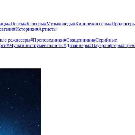
ницы
#Поэты
#Блогеры
#Музыковеды
#Кинорежиссеры
#Продюсер
сатели
#Историки
#Артисты
ные режиссеры
#Проповедники
#Священники
#Серийные
рги
#Мультиинструменталисты
#Дизайнеры
#Пауэрлифтеры
#Трен