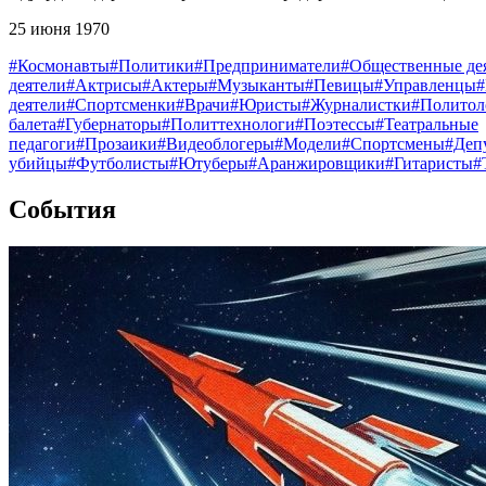
25 июня 1970
#Космонавты
#Политики
#Предприниматели
#Общественные де
деятели
#Актрисы
#Актеры
#Музыканты
#Певицы
#Управленцы
деятели
#Спортсменки
#Врачи
#Юристы
#Журналистки
#Политол
балета
#Губернаторы
#Политтехнологи
#Поэтессы
#Театральные
педагоги
#Прозаики
#Видеоблогеры
#Модели
#Спортсмены
#Деп
убийцы
#Футболисты
#Ютуберы
#Аранжировщики
#Гитаристы
#
События