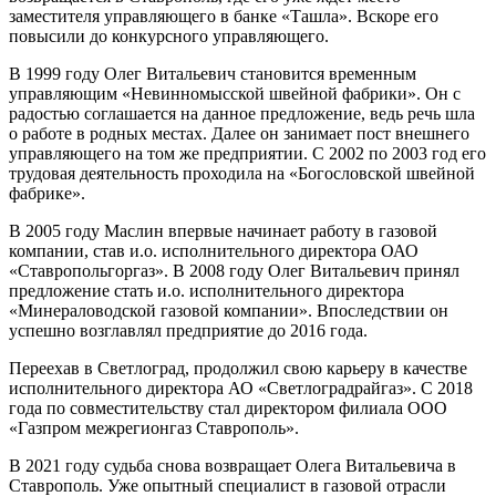
заместителя управляющего в банке «Ташла». Вскоре его
повысили до конкурсного управляющего.
В 1999 году Олег Витальевич становится временным
управляющим «Невинномысской швейной фабрики». Он с
радостью соглашается на данное предложение, ведь речь шла
о работе в родных местах. Далее он занимает пост внешнего
управляющего на том же предприятии. С 2002 по 2003 год его
трудовая деятельность проходила на «Богословской швейной
фабрике».
В 2005 году Маслин впервые начинает работу в газовой
компании, став и.о. исполнительного директора ОАО
«Ставропольгоргаз». В 2008 году Олег Витальевич принял
предложение стать и.о. исполнительного директора
«Минераловодской газовой компании». Впоследствии он
успешно возглавлял предприятие до 2016 года.
Переехав в Светлоград, продолжил свою карьеру в качестве
исполнительного директора АО «Светлоградрайгаз». С 2018
года по совместительству стал директором филиала ООО
«Газпром межрегионгаз Ставрополь».
В 2021 году судьба снова возвращает Олега Витальевича в
Ставрополь. Уже опытный специалист в газовой отрасли