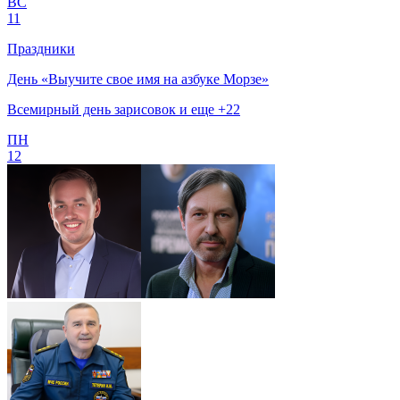
ВС
11
Праздники
День «Выучите свое имя на азбуке Морзе»
Всемирный день зарисовок и еще +22
ПН
12