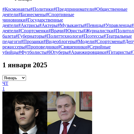
#Космонавты
#Политики
#Предприниматели
#Общественные
деятели
#Бизнесмены
#Спортивные
чиновники
#Государственные
деятели
#Актрисы
#Актеры
#Музыканты
#Певицы
#Управленцы
деятели
#Спортсменки
#Врачи
#Юристы
#Журналистки
#Политол
балета
#Губернаторы
#Политтехнологи
#Поэтессы
#Театральные
педагоги
#Прозаики
#Видеоблогеры
#Модели
#Спортсмены
#Деп
режиссеры
#Проповедники
#Священники
#Серийные
убийцы
#Футболисты
#Ютуберы
#Аранжировщики
#Гитаристы
#
1 января 2025
ЧТ
1