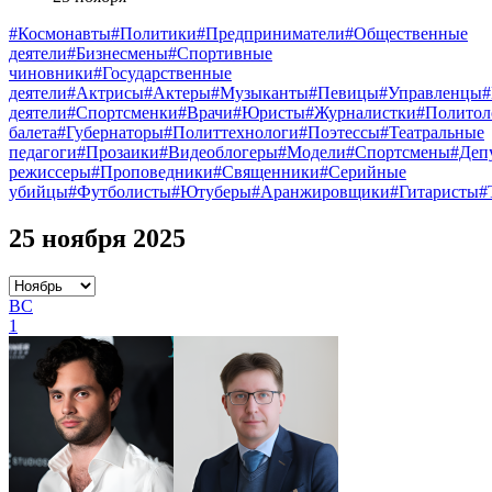
#Космонавты
#Политики
#Предприниматели
#Общественные
деятели
#Бизнесмены
#Спортивные
чиновники
#Государственные
деятели
#Актрисы
#Актеры
#Музыканты
#Певицы
#Управленцы
деятели
#Спортсменки
#Врачи
#Юристы
#Журналистки
#Политол
балета
#Губернаторы
#Политтехнологи
#Поэтессы
#Театральные
педагоги
#Прозаики
#Видеоблогеры
#Модели
#Спортсмены
#Деп
режиссеры
#Проповедники
#Священники
#Серийные
убийцы
#Футболисты
#Ютуберы
#Аранжировщики
#Гитаристы
#
25 ноября 2025
ВС
1