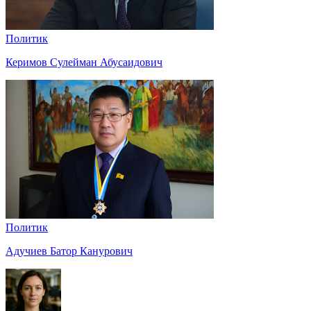
Политик
Керимов Сулейман Абусаидович
Политик
Адучиев Батор Канурович