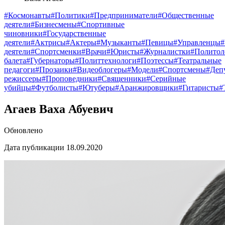
#Космонавты
#Политики
#Предприниматели
#Общественные
деятели
#Бизнесмены
#Спортивные
чиновники
#Государственные
деятели
#Актрисы
#Актеры
#Музыканты
#Певицы
#Управленцы
деятели
#Спортсменки
#Врачи
#Юристы
#Журналистки
#Политол
балета
#Губернаторы
#Политтехнологи
#Поэтессы
#Театральные
педагоги
#Прозаики
#Видеоблогеры
#Модели
#Спортсмены
#Деп
режиссеры
#Проповедники
#Священники
#Серийные
убийцы
#Футболисты
#Ютуберы
#Аранжировщики
#Гитаристы
#
Агаев Ваха Абуевич
Обновлено
Дата публикации 18.09.2020