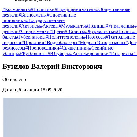
#Космонавты
#Политики
#Предприниматели
#Общественные
деятели
#Бизнесмены
#Спортивные
чиновники
#Государственные
деятели
#Актрисы
#Актеры
#Музыканты
#Певицы
#Управленцы
деятели
#Спортсменки
#Врачи
#Юристы
#Журналистки
#Политол
балета
#Губернаторы
#Политтехнологи
#Поэтессы
#Театральные
педагоги
#Прозаики
#Видеоблогеры
#Модели
#Спортсмены
#Деп
режиссеры
#Проповедники
#Священники
#Серийные
убийцы
#Футболисты
#Ютуберы
#Аранжировщики
#Гитаристы
#
Бузилов Валерий Викторович
Обновлено
Дата публикации 18.09.2020