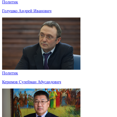
Политик
Голушко Андрей Иванович
Политик
Керимов Сулейман Абусаидович