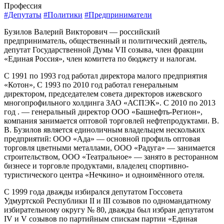
Профессия
#Депутаты
#Политики
#Предприниматели
Бузилов Валерий Викторович — российский
предприниматель, общественный и политический деятель,
депутат Государственной Думы VII созыва, член фракции
«Единая Россия», член комитета по бюджету и налогам.
С 1991 по 1993 год работал директора малого предприятия
«Котон», С 1993 по 2010 год работал генеральным
директором, председателем совета директоров ижевского
многопрофильного холдинга ЗАО «АСПЭК». С 2010 по 2013
год . — генеральный директор ООО «Башнефть-Регион»,
компания занимается оптовой торговлей нефтепродуктами. В.
В. Бузилов является единоличным владельцем нескольких
предприятий: ООО «Ада» — основной профиль оптовая
торговля цветными металлами, ООО «Радуга» — занимается
строительством, ООО «Театральное» — занято в ресторанном
бизнесе и торговле продуктами, владелец спортивно-
туристического центра «Нечкино» и одноимённого отеля.
С 1999 года дважды избирался депутатом Госсовета
Удмуртской Республики II и III созывов по одномандатному
избирательному округу № 80, дважды был избран депутатом
IV и V созывов по партийным спискам партии «Единая