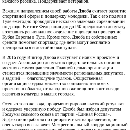
каждого ребенка. Поддерживает ветеранов.
Важным направлением своей работы
Дзюба
считает развитие
спортивной сферы и поддержку молодежи. Так с его подачи в
Туле ежегодно проводятся несколько знаковых соревнований
по дзюдо. В итоге Федерация дзюдо РФ предложила депутату
возглавить региональное отделение и доверила проведение
Кубка Европы в Туле. Кроме того, Дзюба из собственных
средств помогает спортзалу, где дети могут бесплатно
тренироваться и достойно выступать.
В 2016 году Виктор Дзюба выступает с новым проектом и
создает Ассоциацию депутатов представительных органов
местного самоуправления. Главной целью организации
становится повышение значимости региональных депутатов,
а задачей — благополучие туляков. Общественная
организация создала множество социально значимых
проектов в области, от народного жилищного контроля до
развития культуры в малых городах.
Осенью того же года, продемонстрировав высокий результат
и одержав уверенную победу, Дзюба был избран депутатом
Госдумы седьмого созыва от партии «Единая Россия».
Эффективно работая по приоритетным направлениям, он
очень скоро возглавляет Межрегиональный координационный
совет сначала в нескольких областях, а потом и целого округа.