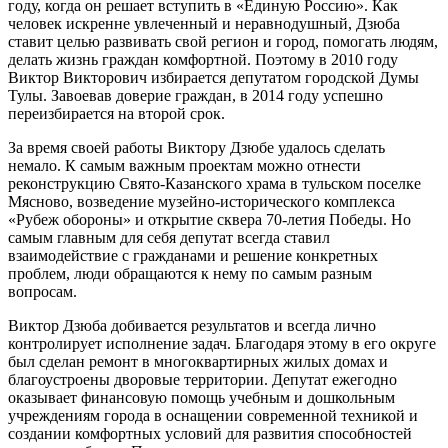
году, когда он решает вступить в «Единую Россию». Как
человек искренне увлеченный и неравнодушный, Дзюба
ставит целью развивать свой регион и город, помогать людям,
делать жизнь граждан комфортной. Поэтому в 2010 году
Виктор Викторович избирается депутатом городской Думы
Тулы. Завоевав доверие граждан, в 2014 году успешно
переизбирается на второй срок.
За время своей работы Виктору Дзюбе удалось сделать
немало. К самым важным проектам можно отнести
реконструкцию Свято-Казанского храма в тульском поселке
Мясново, возведение музейно-исторического комплекса
«Рубеж обороны» и открытие сквера 70-летия Победы. Но
самым главным для себя депутат всегда ставил
взаимодействие с гражданами и решение конкретных
проблем, люди обращаются к нему по самым разным
вопросам.
Виктор Дзюба добивается результатов и всегда лично
контролирует исполнение задач. Благодаря этому в его округе
был сделан ремонт в многоквартирных жилых домах и
благоустроены дворовые территории. Депутат ежегодно
оказывает финансовую помощь учебным и дошкольным
учреждениям города в оснащении современной техникой и
создании комфортных условий для развития способностей