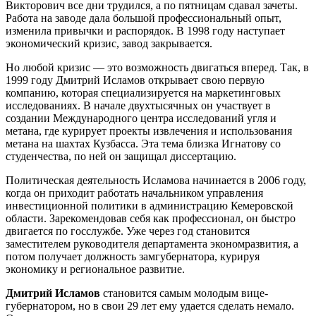
Викторович все дни трудился, а по пятницам сдавал зачеты.
Работа на заводе дала большой профессиональный опыт,
изменила привычки и распорядок. В 1998 году наступает
экономический кризис, завод закрывается.
Но любой кризис — это возможность двигаться вперед. Так, в
1999 году Дмитрий Исламов открывает свою первую
компанию, которая специализируется на маркетинговых
исследованиях. В начале двухтысячных он участвует в
создании Международного центра исследований угля и
метана, где курирует проекты извлечения и использования
метана на шахтах Кузбасса. Эта тема близка Игнатову со
студенчества, по ней он защищал диссертацию.
Политическая деятельность Исламова начинается в 2006 году,
когда он приходит работать начальником управления
инвестиционной политики в администрацию Кемеровской
области. Зарекомендовав себя как профессионал, он быстро
двигается по госслужбе. Уже через год становится
заместителем руководителя департамента экономразвития, а
потом получает должность замгубернатора, курируя
экономику и региональное развитие.
Дмитрий Исламов
становится самым молодым вице-
губернатором, но в свои 29 лет ему удается сделать немало.