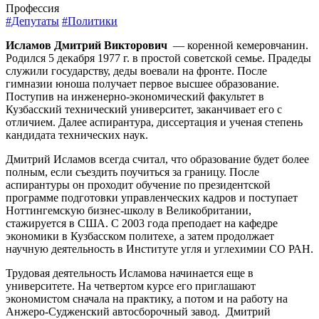
Профессия
#Депутаты
#Политики
Исламов Дмитрий Викторович
— коренной кемеровчанин.
Родился 5 декабря 1977 г. в простой советской семье. Прадеды
служили государству, деды воевали на фронте. После
гимназии юноша получает первое высшее образование.
Поступив на инженерно-экономический факультет в
Кузбасский технический университет, заканчивает его с
отличием. Далее аспирантура, диссертация и ученая степень
кандидата технических наук.
Дмитрий Исламов всегда считал, что образование будет более
полным, если съездить поучиться за границу. После
аспирантуры он проходит обучение по президентской
программе подготовки управленческих кадров и поступает
Ноттингемскую бизнес-школу в Великобритании,
стажируется в США. С 2003 года преподает на кафедре
экономики в Кузбасском политехе, а затем продолжает
научную деятельность в Институте угля и углехимии СО РАН.
Трудовая деятельность Исламова начинается еще в
университете. На четвертом курсе его приглашают
экономистом сначала на практику, а потом и на работу на
Анжеро-Судженский автосборочный завод. Дмитрий