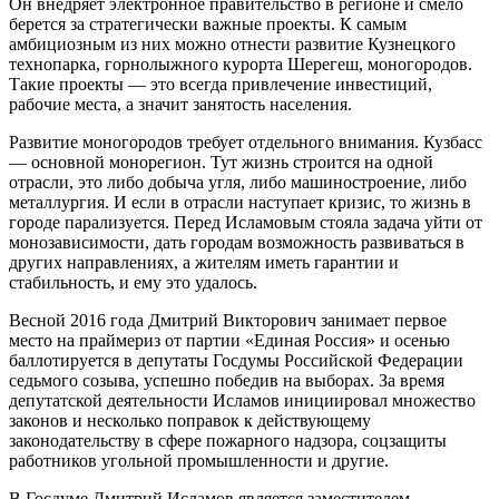
Он внедряет электронное правительство в регионе и смело
берется за стратегически важные проекты. К самым
амбициозным из них можно отнести развитие Кузнецкого
технопарка, горнолыжного курорта Шерегеш, моногородов.
Такие проекты — это всегда привлечение инвестиций,
рабочие места, а значит занятость населения.
Развитие моногородов требует отдельного внимания. Кузбасс
— основной монорегион. Тут жизнь строится на одной
отрасли, это либо добыча угля, либо машиностроение, либо
металлургия. И если в отрасли наступает кризис, то жизнь в
городе парализуется. Перед Исламовым стояла задача уйти от
монозависимости, дать городам возможность развиваться в
других направлениях, а жителям иметь гарантии и
стабильность, и ему это удалось.
Весной 2016 года Дмитрий Викторович занимает первое
место на праймериз от партии «Единая Россия» и осенью
баллотируется в депутаты Госдумы Российской Федерации
седьмого созыва, успешно победив на выборах. За время
депутатской деятельности Исламов инициировал множество
законов и несколько поправок к действующему
законодательству в сфере пожарного надзора, соцзащиты
работников угольной промышленности и другие.
В Госдуме Дмитрий Исламов является заместителем