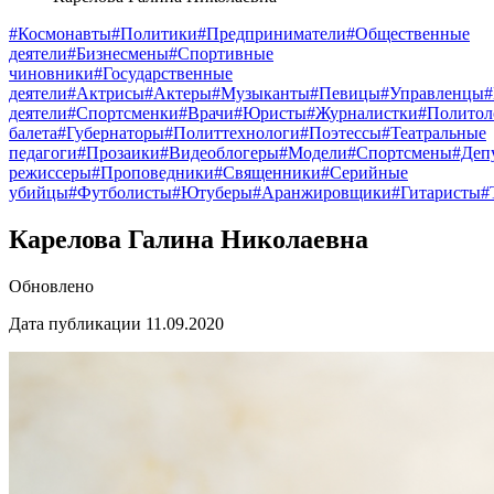
#Космонавты
#Политики
#Предприниматели
#Общественные
деятели
#Бизнесмены
#Спортивные
чиновники
#Государственные
деятели
#Актрисы
#Актеры
#Музыканты
#Певицы
#Управленцы
деятели
#Спортсменки
#Врачи
#Юристы
#Журналистки
#Политол
балета
#Губернаторы
#Политтехнологи
#Поэтессы
#Театральные
педагоги
#Прозаики
#Видеоблогеры
#Модели
#Спортсмены
#Деп
режиссеры
#Проповедники
#Священники
#Серийные
убийцы
#Футболисты
#Ютуберы
#Аранжировщики
#Гитаристы
#
Карелова Галина Николаевна
Обновлено
Дата публикации 11.09.2020