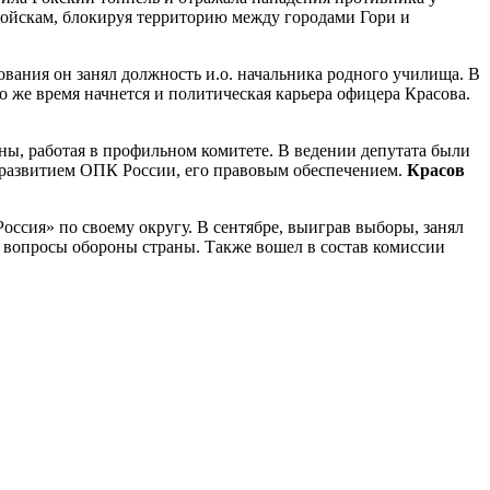
ойскам, блокируя территорию между городами Гори и
ования он занял должность и.о. начальника родного училища. В
это же время начнется и политическая карьера офицера Красова.
ны, работая в профильном комитете. В ведении депутата были
я развитием ОПК России, его правовым обеспечением.
Красов
оссия» по своему округу. В сентябре, выиграв выборы, занял
ь вопросы обороны страны. Также вошел в состав комиссии