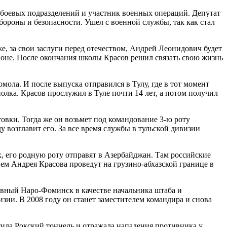
боевых подразделений и участник военных операций. Депутат
ороны и безопасности. Ушел с военной службы, так как стал
е, за свои заслуги перед отечеством, Андрей Леонидович будет
йоне. После окончания школы Красов решил связать свою жизнь
ла. И после выпуска отправился в Тулу, где в тот момент
олка. Красов прослужил в Туле почти 14 лет, а потом получил
овки. Тогда же он возьмет под командование 3-ю роту
у возглавит его. За все время службы в тульской дивизии
, его родную роту отправят в Азербайджан. Там российские
ием Андрея Красова проведут на грузино-абхазской границе в
ковный Наро-Фоминск в качестве начальника штаба и
зии. В 2008 году он станет заместителем командира и снова
атила Рокский тоннель и отражала нападения противника у