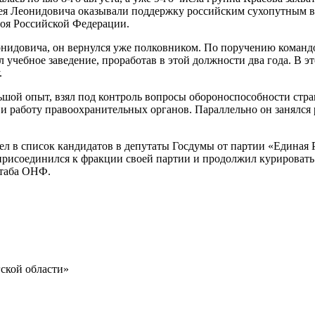
ея Леонидовича оказывали поддержку российским сухопутным в
роя Российской Федерации.
еонидовича, он вернулся уже полковником. По поручению команд
ил учебное заведение, проработав в этой должности два года. В 
.
ьшой опыт, взял под контроль вопросы обороноспособности стра
 и работу правоохранительных органов. Параллельно он занялс
ел в список кандидатов в депутаты Госдумы от партии «Единая Р
а присоединился к фракции своей партии и продолжил курироват
штаба ОНФ.
ской области»