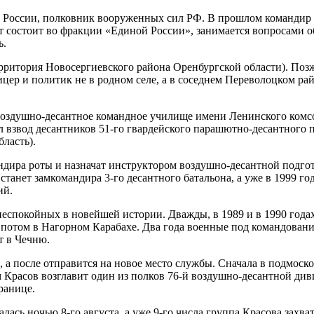
 России, полковник вооруженных сил РФ. В прошлом командир 
состоит во фракции «Единой России», занимается вопросами об
ь.
ерритория Новосергиевского района Оренбургской области). Позж
ицер и политик не в родном селе, а в соседнем Переволоцком ра
оздушно-десантное командное училище имени Ленинского комсомо
 взвод десантников 51-го гвардейского парашютно-десантного п
ласть).
ндира роты и назначат инструктором воздушно-десантной подгот
анет замкомандира 3-го десантного батальона, а уже в 1999 год
ий.
еспокойных в новейшей истории. Дважды, в 1989 и в 1990 годах
а потом в Нагорном Карабахе. Два года военные под командован
т в Чечню.
, а после отправится на новое место службы. Сначала в подмос
м Красов возглавит один из полков 76-й воздушно-десантной диви
ранице.
лась ночью 8-го августа, а уже 9-го числа группа Красова захв