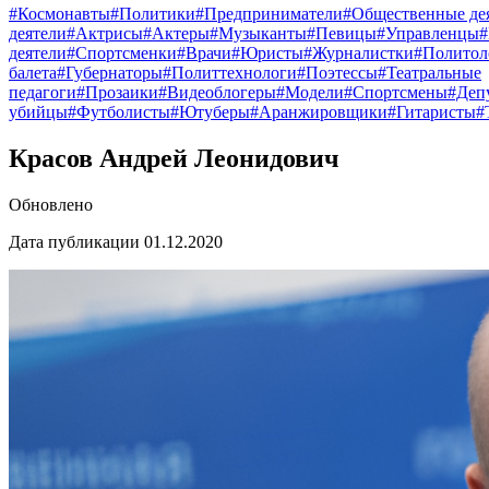
#Космонавты
#Политики
#Предприниматели
#Общественные де
деятели
#Актрисы
#Актеры
#Музыканты
#Певицы
#Управленцы
деятели
#Спортсменки
#Врачи
#Юристы
#Журналистки
#Политол
балета
#Губернаторы
#Политтехнологи
#Поэтессы
#Театральные
педагоги
#Прозаики
#Видеоблогеры
#Модели
#Спортсмены
#Деп
убийцы
#Футболисты
#Ютуберы
#Аранжировщики
#Гитаристы
#
Красов Андрей Леонидович
Обновлено
Дата публикации 01.12.2020