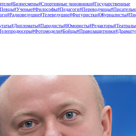
ятели
#Бизнесмены
#Спортивные чиновники
#Государственные
#Певцы
#Ученые
#Философы
#Педагоги
#Переводчицы
#Писатель
оги
#Радиоведущие
#Телеведущие
#Фигуристки
#Журналисты
#Пи
утаты
#Дипломаты
#Пародисты
#Юмористы
#Редакторы
#Театраль
Телепродюсеры
#Фотомодели
#Бойцы
#Правозащитники
#Драмату