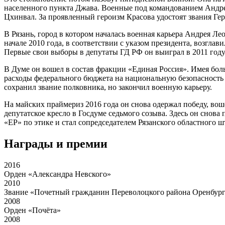
населенного пункта Джава. Военные под командованием Андр
Цхинвал. За проявленный героизм Красова удостоят звания Ге
В Рязань, город в котором началась военная карьера Андрея Л
начале 2010 года, в соответствии с указом президента, возглав
Первые свои выборы в депутаты ГД РФ он выиграл в 2011 году
В Думе он вошел в состав фракции «Единая Россия». Имея бол
расходы федерального бюджета на национальную безопасность
сохранил звание полковника, но закончил военную карьеру.
На майских праймериз 2016 года он снова одержал победу, вош
депутатское кресло в Госдуме седьмого созыва. Здесь он снов
«ЕР» по этике и стал сопредседателем Рязанского областного 
Награды и премии
2016
Орден «Александра Невского»
2010
Звание «Почетный гражданин Переволоцкого района Оренбург
2008
Орден «Почёта»
2008