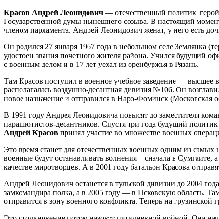
Красов Андрей Леонидович
— отечественный политик, герой
Государственной думы нынешнего созыва. В настоящий момент 
членом парламента. Андрей Леонидович женат, у него есть доч
Он родился 27 января 1967 года в небольшом селе Землянка (т
удостоен звания почетного жителя района. Учился будущий оф
с военным делом и в 17 лет уехал из оренбуржья в Рязань.
Там Красов поступил в военное учебное заведение — высшее в
располагалась воздушно-десантная дивизия №106. Он возглавил
новое назначение и отправился в Наро-Фоминск (Московская об
В 1991 году Андрея Леонидовича повысят до заместителя кома
парашютистов-десантников. Спустя три года будущий политик ст
Андрей Красов
принял участие во множестве военных операц
Это время станет для отечественных военных одним из самых н
военные будут останавливать волнения – сначала в Сумгаите, 
качестве миротворцев. А в 2001 году батальон Красова отправя
Андрей Леонидович останется в тульской дивизии до 2004 года
замкомандира полка, а в 2005 году — в Псковскую область. Та
отправится в зону военного конфликта. Теперь на грузинской г
Это столкновение потом назовут пятидневной войной. Она нача