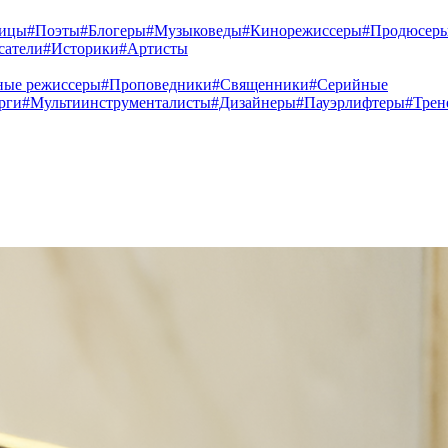
ницы
#Поэты
#Блогеры
#Музыковеды
#Кинорежиссеры
#Продюсер
сатели
#Историки
#Артисты
ные режиссеры
#Проповедники
#Священники
#Серийные
рги
#Мультиинструменталисты
#Дизайнеры
#Пауэрлифтеры
#Трен