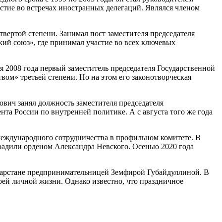
стие во встречах иностранных делегаций. Являлся членом
твертой степени. Занимал пост заместителя председателя
кий союз», где принимал участие во всех ключевых
я 2008 года первый заместитель председателя Государственной
м» третьей степени. Но на этом его законотворческая
ович занял должность заместителя председателя
нта России по внутренней политике. А с августа того же года
международного сотрудничества в профильном комитете. В
градили орденом Александра Невского. Осенью 2020 года
Татарстане предпринимательницей Земфирой Губайдуллиной. В
оей личной жизни. Однако известно, что праздничное