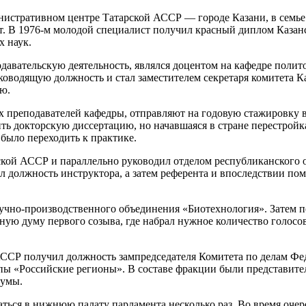
инистративном центре Татарской АССР — городе Казани, в семье
т. В 1976-м молодой специалист получил красный диплом Казанс
х наук.
авательскую деятельность, являлся доцентом на кафедре политол
ководящую должность и стал заместителем секретаря комитета Ка
ю.
х преподавателей кафедры, отправляют на годовую стажировку 
ть докторскую диссертацию, но начавшаяся в стране перестройк
было переходить к практике.
рской АССР и параллельно руководил отделом республиканского
чил должность инструктора, а затем референта и впоследствии п
.
чно-производственного объединения «Биотехнология». Затем п
ную думу первого созыва, где набрал нужное количество голосов
 АССР получил должность зампредседателя Комитета по делам Ф
ппы «Российские регионы». В составе фракции были представите
думы.
ться в нижнюю палату парламента несколько раз. Во время очере