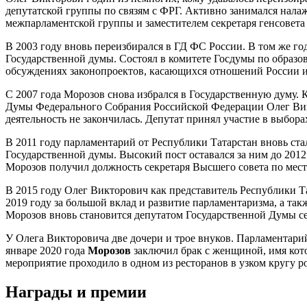
депутатской группы по связям с ФРГ. Активно занимался нала
межпарламентской группы и заместителем секретаря генсовета
В 2003 году вновь переизбирался в ГД ФС России. В том же го
Государственной думы. Состоял в комитете Госдумы по образо
обсуждениях законопроектов, касающихся отношений России и
С 2007 года Морозов снова избрался в Государственную думу. 
Думы Федерального Собрания Российской Федерации Олег Викто
деятельность не закончилась. Депутат принял участие в выборах
В 2011 году парламентарий от Республики Татарстан вновь ста
Государственной думы. Высокий пост оставался за ним до 2012 
Морозов получил должность секретаря Высшего совета по мес
В 2015 году Олег Викторович как представитель Республики Т
2019 году за большой вклад и развитие парламентаризма, а та
Морозов вновь становится депутатом Государственной Думы се
У Олега Викторовича две дочери и трое внуков. Парламентари
январе 2020 года
Морозов
заключил брак с женщиной, имя кото
мероприятие проходило в одном из ресторанов в узком кругу р
Награды и премии