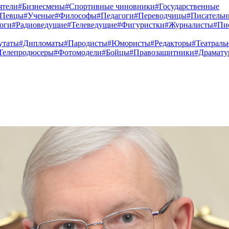
ятели
#Бизнесмены
#Спортивные чиновники
#Государственные
#Певцы
#Ученые
#Философы
#Педагоги
#Переводчицы
#Писатель
оги
#Радиоведущие
#Телеведущие
#Фигуристки
#Журналисты
#Пи
утаты
#Дипломаты
#Пародисты
#Юмористы
#Редакторы
#Театраль
Телепродюсеры
#Фотомодели
#Бойцы
#Правозащитники
#Драмату