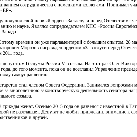
живанием сотрудничества с немецкими коллегами. Принимал уча
 «ЕР».
ду получил свой первый орден «За заслуги перед Отечеством» че
ванию и науке. Являлся сопредседателем КПС «Россия-Европейс
 Запада.
К этому времени он уже парламентарий с большим опытом. 28 ма
рович Морозов награжден орденом «За заслуги перед Отечество
 2011 года.
л депутатом Госдумы России VI созыва. На этот раз Олег Виктор
года, до того момента, пока он не возглавил Управление президе
тному самоуправлению.
атарстан стал членом Совета Федерации. Занимался вопросами 
кже за многолетнюю законотворческую деятельность сенатора на
дьмого созыва.
й трижды женат. Осенью 2015 года он развелся с известной в 
рой не разглашает. Депутат не любит привлекать внимание к св
одственников и друзей.