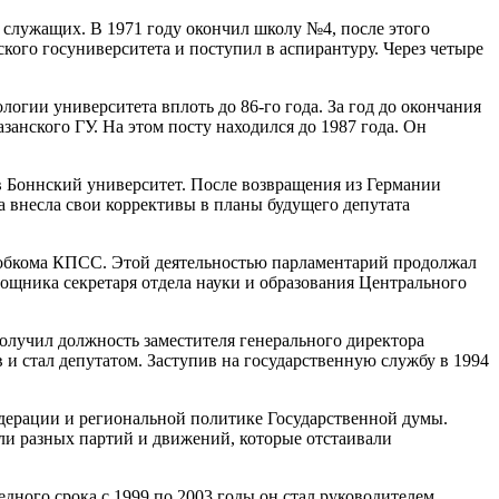
 служащих. В 1971 году окончил школу №4, после этого
кого госуниверситета и поступил в аспирантуру. Через четыре
огии университета вплоть до 86-го года. За год до окончания
занского ГУ. На этом посту находился до 1987 года. Он
в Боннский университет. После возвращения из Германии
а внесла свои коррективы в планы будущего депутата
 обкома КПСС. Этой деятельностью парламентарий продолжал
омощника секретаря отдела науки и образования Центрального
олучил должность заместителя генерального директора
 и стал депутатом. Заступив на государственную службу в 1994
едерации и региональной политике Государственной думы.
ли разных партий и движений, которые отстаивали
дного срока с 1999 по 2003 годы он стал руководителем