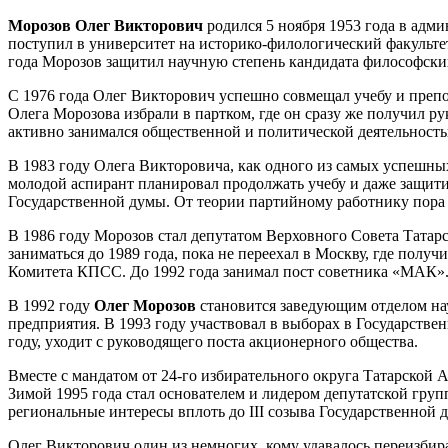
Морозов Олег Викторович
родился 5 ноября 1953 года в адм
поступил в университет на историко-филологический факульте
года Морозов защитил научную степень кандидата философски
С 1976 года Олег Викторович успешно совмещал учебу и препод
Олега Морозова избрали в партком, где он сразу же получил ру
активно занимался общественной и политической деятельность
В 1983 году Олега Викторовича, как одного из самых успешны
молодой аспирант планировал продолжать учебу и даже защити
Государственной думы. От теории партийному работнику пора 
В 1986 году Морозов стал депутатом Верховного Совета Тата
заниматься до 1989 года, пока не переехал в Москву, где полу
Комитета КПСС. До 1992 года занимал пост советника «МАК»
В 1992 году
Олег Морозов
становится заведующим отделом нау
предприятия. В 1993 году участвовал в выборах в Государствен
году, уходит с руководящего поста акционерного общества.
Вместе с мандатом от 24-го избирательного округа Татарской
Зимой 1995 года стал основателем и лидером депутатской гру
региональные интересы вплоть до III созыва Государственной 
Олег Викторович один из немногих, кому удавалось переизбира