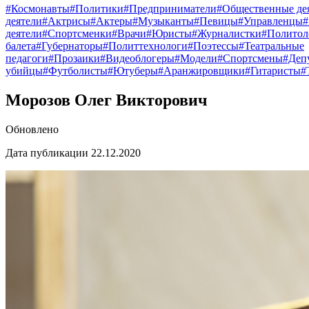
#Космонавты
#Политики
#Предприниматели
#Общественные де
деятели
#Актрисы
#Актеры
#Музыканты
#Певицы
#Управленцы
деятели
#Спортсменки
#Врачи
#Юристы
#Журналистки
#Политол
балета
#Губернаторы
#Политтехнологи
#Поэтессы
#Театральные
педагоги
#Прозаики
#Видеоблогеры
#Модели
#Спортсмены
#Деп
убийцы
#Футболисты
#Ютуберы
#Аранжировщики
#Гитаристы
#
Морозов Олег Викторович
Обновлено
Дата публикации 22.12.2020