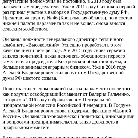
депутатские полномочия не постоянно, в 2010 году был
назначен замепредседателя. Уже в 2011 году Ситников первый
раз принял участие в выборах в Государственную думу РФ.
Представлял группу № 46 (Костромская область), но в состав
нижней палаты парламента так и не вошел, снова занялся
сельским хозяйством.
Он занял должность генерального директора тепличного
комбината «Высоковский». Успешно проработал в этом
качестве почти четыре года. А в 2015 году снова серьезно
занялся политикой, начал исполнять обязанности первого
заместителя председателя Костромской областной думы, и
больше не занимался аграрным бизнесом. Уже в 2016 году
Алексей Владимирович стал депутатом Государственной
думы РФ шестого созыва.
Политик стал членом нижней палаты парламента после того,
как получил освободившийся мандат от Валерия Гальченко,
которого в 2016 году избрали членом Центральной
избирательной комиссии Российской Федерации. В Госдуме
Алексей Владимирович снова поддержал фракцию «Единой
России». Он занялся экономической политикой, инновациями
и вопросами предпринимательства, заняв должность в
профильном комитете.
В мае того же года политик принял участие в отборе