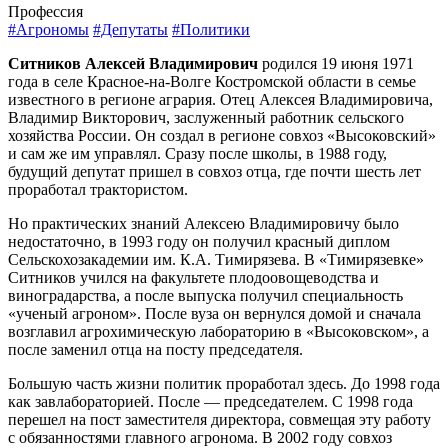
Профессия
#Агрономы
#Депутаты
#Политики
Ситников Алексей Владимирович
родился 19 июня 1971
года в селе Красное-на-Волге Костромской области в семье
известного в регионе агрария. Отец Алексея Владимировича,
Владимир Викторович, заслуженный работник сельского
хозяйства России. Он создал в регионе совхоз «Высоковский»
и сам же им управлял. Сразу после школы, в 1988 году,
будущий депутат пришел в совхоз отца, где почти шесть лет
проработал трактористом.
Но практических знаний Алексею Владимировичу было
недостаточно, в 1993 году он получил красный диплом
Сельскохозакадемии им. К.А. Тимирязева. В «Тимирязевке»
Ситников учился на факультете плодоовощеводства и
виноградарства, а после выпуска получил специальность
«ученый агроном». После вуза он вернулся домой и сначала
возглавил агрохимическую лабораторию в «Высоковском», а
после заменил отца на посту председателя.
Большую часть жизни политик проработал здесь. До 1998 года
как завлабораторией. После — председателем. С 1998 года
перешел на пост заместителя директора, совмещая эту работу
с обязанностями главного агронома. В 2002 году совхоз