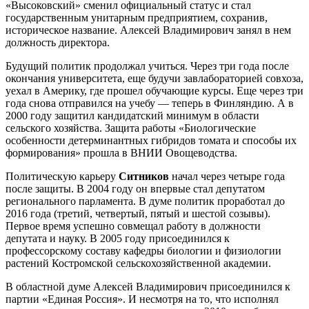
«Высоковский» сменил официальный статус и стал
государственным унитарным предприятием, сохранив,
историческое название. Алексей Владимирович занял в нем
должность директора.
Будущий политик продолжал учиться. Через три года после
окончания университета, еще будучи завлабораторией совхоза,
уехал в Америку, где прошел обучающие курсы. Еще через три
года снова отправился на учебу — теперь в Финляндию. А в
2000 году защитил кандидатский минимум в области
сельского хозяйства. Защита работы «Биологические
особенности детерминантных гибридов томата и способы их
формирования» прошла в ВНИИ Овощеводства.
Политическую карьеру
Ситников
начал через четыре года
после защиты. В 2004 году он впервые стал депутатом
регионального парламента. В думе политик проработал до
2016 года (третий, четвертый, пятый и шестой созывы).
Первое время успешно совмещал работу в должности
депутата и науку. В 2005 году присоединился к
профессорскому составу кафедры биологии и физиологии
растений Костромской сельскохозяйственной академии.
В областной думе Алексей Владимирович присоединился к
партии «Единая Россия». И несмотря на то, что исполнял