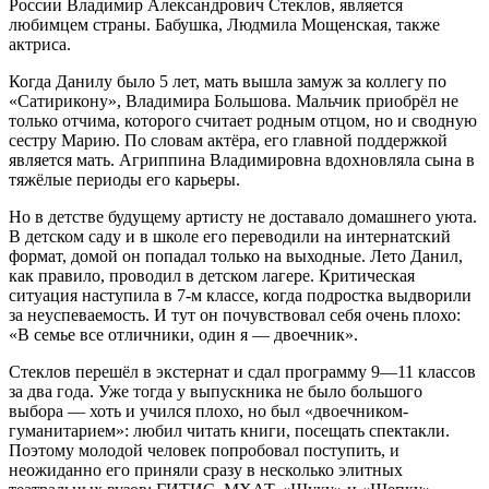
России Владимир Александрович Стеклов, является
любимцем страны. Бабушка, Людмила Мощенская, также
актриса.
Когда Данилу было 5 лет, мать вышла замуж за коллегу по
«Сатирикону», Владимира Большова. Мальчик приобрёл не
только отчима, которого считает родным отцом, но и сводную
сестру Марию. По словам актёра, его главной поддержкой
является мать. Агриппина Владимировна вдохновляла сына в
тяжёлые периоды его карьеры.
Но в детстве будущему артисту не доставало домашнего уюта.
В детском саду и в школе его переводили на интернатский
формат, домой он попадал только на выходные. Лето Данил,
как правило, проводил в детском лагере. Критическая
ситуация наступила в 7-м классе, когда подростка выдворили
за неуспеваемость. И тут он почувствовал себя очень плохо:
«В семье все отличники, один я — двоечник».
Стеклов перешёл в экстернат и сдал программу 9—11 классов
за два года. Уже тогда у выпускника не было большого
выбора — хоть и учился плохо, но был «двоечником-
гуманитарием»: любил читать книги, посещать спектакли.
Поэтому молодой человек попробовал поступить, и
неожиданно его приняли сразу в несколько элитных