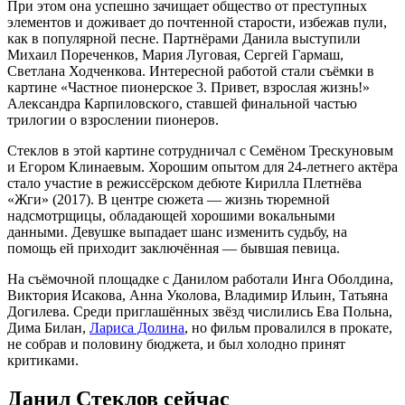
При этом она успешно зачищает общество от преступных
элементов и доживает до почтенной старости, избежав пули,
как в популярной песне. Партнёрами Данила выступили
Михаил Пореченков, Мария Луговая, Сергей Гармаш,
Светлана Ходченкова. Интересной работой стали съёмки в
картине «Частное пионерское 3. Привет, взрослая жизнь!»
Александра Карпиловского, ставшей финальной частью
трилогии о взрослении пионеров.
Стеклов в этой картине сотрудничал с Семёном Трескуновым
и Егором Клинаевым. Хорошим опытом для 24-летнего актёра
стало участие в режиссёрском дебюте Кирилла Плетнёва
«Жги» (2017). В центре сюжета — жизнь тюремной
надсмотрщицы, обладающей хорошими вокальными
данными. Девушке выпадает шанс изменить судьбу, на
помощь ей приходит заключённая — бывшая певица.
На съёмочной площадке с Данилом работали Инга Оболдина,
Виктория Исакова, Анна Уколова, Владимир Ильин, Татьяна
Догилева. Среди приглашённых звёзд числились Ева Польна,
Дима Билан,
Лариса Долина
, но фильм провалился в прокате,
не собрав и половину бюджета, и был холодно принят
критиками.
Данил Стеклов сейчас