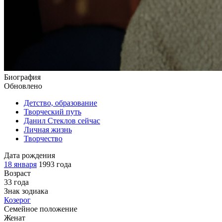
Биография
Обновлено
Детство, образование
Творческий путь
Данил Стеклов сейчас
Личная жизнь
Творчество
Дата рождения
18 января
1993 года
Возраст
33 года
Знак зодиака
Козерог
Семейное положение
Женат