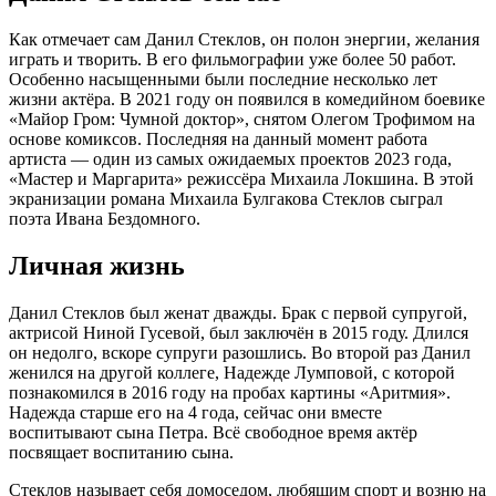
Как отмечает сам Данил Стеклов, он полон энергии, желания
играть и творить. В его фильмографии уже более 50 работ.
Особенно насыщенными были последние несколько лет
жизни актёра. В 2021 году он появился в комедийном боевике
«Майор Гром: Чумной доктор», снятом Олегом Трофимом на
основе комиксов. Последняя на данный момент работа
артиста — один из самых ожидаемых проектов 2023 года,
«Мастер и Маргарита» режиссёра Михаила Локшина. В этой
экранизации романа Михаила Булгакова Стеклов сыграл
поэта Ивана Бездомного.
Личная жизнь
Данил Стеклов был женат дважды. Брак с первой супругой,
актрисой Ниной Гусевой, был заключён в 2015 году. Длился
он недолго, вскоре супруги разошлись. Во второй раз Данил
женился на другой коллеге, Надежде Лумповой, с которой
познакомился в 2016 году на пробах картины «Аритмия».
Надежда старше его на 4 года, сейчас они вместе
воспитывают сына Петра. Всё свободное время актёр
посвящает воспитанию сына.
Стеклов называет себя домоседом, любящим спорт и возню на