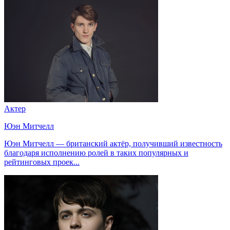
Актер
Юэн Митчелл
Юэн Митчелл — британский актёр, получивший известность
благодаря исполнению ролей в таких популярных и
рейтинговых проек...