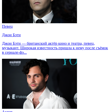
Певец
Джои Бэти
Джои Бэти — британский актёр кино и театра, певец,
музыкант. Широкая известность пришла к нему после съёмок
в сериале-фэ...
Актер