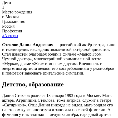
Дети
1
Место рождения
г. Москва
Гражданство
Россия
Профессия
#Актеры
Стеклов Данил Андреевич
— российский актёр театра, кино
и телевидения, наследник знаменитой актёрской династии.
Стал известен благодаря ролям в фильме «Майор Гром:
Чумной доктор», многосерийной криминальной ленте
«Мурка», драме «Жги» и многим другим. Внешность и
энергетика артиста делают его востребованным у режиссёров
и помогают завоевать зрительские симпатии.
Детство, образование
Данил Стеклов родился 18 января 1993 года в Москве. Мать
актёра, Агриппина Стеклова, тоже актриса, служит в театре
«Сатирикон». Отца Данил никогда не видел, мать родила его
на втором курсе института и записала по своей фамилии. А
фамилия у них знатная — дедушка актёра, народный артист