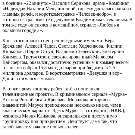
в боевике «22 минуты» Василия Серикова, драме «Комбинат
«Надежда» Наталии Мещаниновой, где ему досталась одна из
главных ролей, и короткометражке «Человек-добро», в
которой сыграл вместе с дедушкой Владимиром Стекловым. В
том же году он снялся в комедийном сериале «Любовь в
большом городе 3».
Каст этого проекта пестрел звёздными именами: Вера
Брежнева, Алексей Чадов, Светлана Ходченкова, Филипп
Киркоров, Шэрон Стоун, Владимир Зеленский, Екатерина
Климова. Третья сезон, срежиссированный Марюсом
Вайсбергом, оказался достаточно успешным в коммерческом
плане: он собрал 15,8 млн долларов при бюджете в 2,5
миллиона долларов. В короткометражке «Девушка и вор»
Данил снимался с мамой.
В то же время копилку работ актёра пополняли
телевизионные проекты. В криминальном сериале «Мурка»
Антона Розенберга и Ярослава Мочалова история о
знаменитой Марусе преподнесена несколько иначе, чем в
классическом варианте. Здесь Мурка — сотрудница НКВД,
чекистка Мария Климова, внедрившаяся в преступную
группировку под прикрытием. Действует дама так, что
завоёвывает уважение новых коллег.