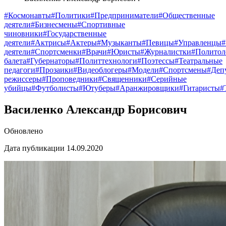
#Космонавты
#Политики
#Предприниматели
#Общественные
деятели
#Бизнесмены
#Спортивные
чиновники
#Государственные
деятели
#Актрисы
#Актеры
#Музыканты
#Певицы
#Управленцы
деятели
#Спортсменки
#Врачи
#Юристы
#Журналистки
#Политол
балета
#Губернаторы
#Политтехнологи
#Поэтессы
#Театральные
педагоги
#Прозаики
#Видеоблогеры
#Модели
#Спортсмены
#Деп
режиссеры
#Проповедники
#Священники
#Серийные
убийцы
#Футболисты
#Ютуберы
#Аранжировщики
#Гитаристы
#
Василенко Александр Борисович
Обновлено
Дата публикации 14.09.2020