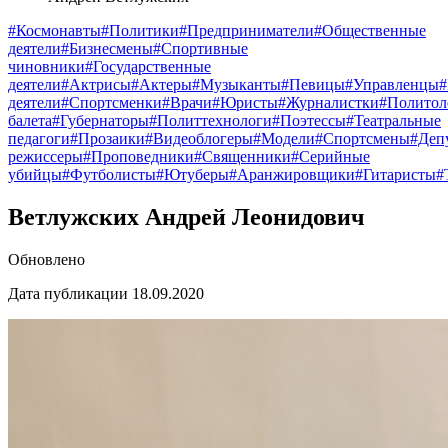
#Космонавты
#Политики
#Предприниматели
#Общественные
деятели
#Бизнесмены
#Спортивные
чиновники
#Государственные
деятели
#Актрисы
#Актеры
#Музыканты
#Певицы
#Управленцы
деятели
#Спортсменки
#Врачи
#Юристы
#Журналистки
#Политол
балета
#Губернаторы
#Политтехнологи
#Поэтессы
#Театральные
педагоги
#Прозаики
#Видеоблогеры
#Модели
#Спортсмены
#Деп
режиссеры
#Проповедники
#Священники
#Серийные
убийцы
#Футболисты
#Ютуберы
#Аранжировщики
#Гитаристы
#
Ветлужских Андрей Леонидович
Обновлено
Дата публикации 18.09.2020