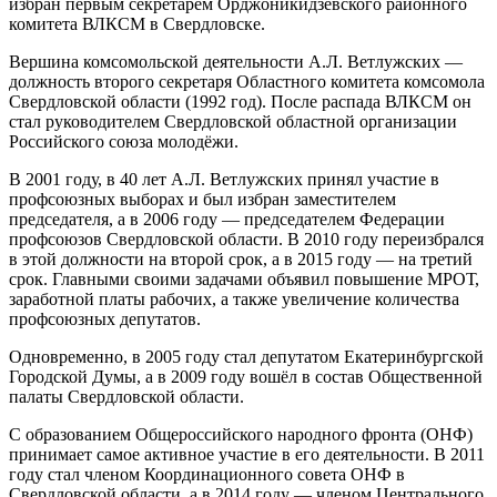
избран первым секретарём Орджоникидзевского районного
комитета ВЛКСМ в Свердловске.
Вершина комсомольской деятельности А.Л. Ветлужских —
должность второго секретаря Областного комитета комсомола
Свердловской области (1992 год). После распада ВЛКСМ он
стал руководителем Свердловской областной организации
Российского союза молодёжи.
В 2001 году, в 40 лет А.Л. Ветлужских принял участие в
профсоюзных выборах и был избран заместителем
председателя, а в 2006 году — председателем Федерации
профсоюзов Свердловской области. В 2010 году переизбрался
в этой должности на второй срок, а в 2015 году — на третий
срок. Главными своими задачами объявил повышение МРОТ,
заработной платы рабочих, а также увеличение количества
профсоюзных депутатов.
Одновременно, в 2005 году стал депутатом Екатеринбургской
Городской Думы, а в 2009 году вошёл в состав Общественной
палаты Свердловской области.
С образованием Общероссийского народного фронта (ОНФ)
принимает самое активное участие в его деятельности. В 2011
году стал членом Координационного совета ОНФ в
Свердловской области, а в 2014 году — членом Центрального