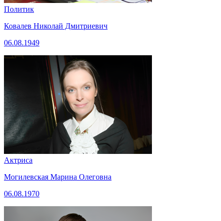
Политик
Ковалев Николай Дмитриевич
06.08.1949
Актриса
Могилевская Марина Олеговна
06.08.1970