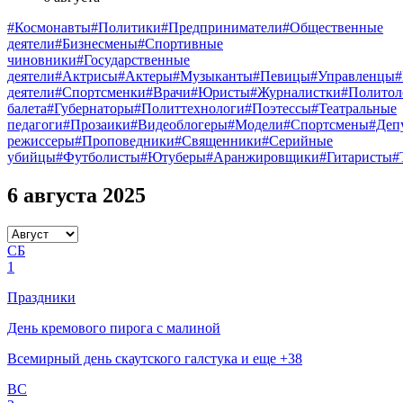
#Космонавты
#Политики
#Предприниматели
#Общественные
деятели
#Бизнесмены
#Спортивные
чиновники
#Государственные
деятели
#Актрисы
#Актеры
#Музыканты
#Певицы
#Управленцы
деятели
#Спортсменки
#Врачи
#Юристы
#Журналистки
#Политол
балета
#Губернаторы
#Политтехнологи
#Поэтессы
#Театральные
педагоги
#Прозаики
#Видеоблогеры
#Модели
#Спортсмены
#Деп
режиссеры
#Проповедники
#Священники
#Серийные
убийцы
#Футболисты
#Ютуберы
#Аранжировщики
#Гитаристы
#
6 августа 2025
СБ
1
Праздники
День кремового пирога с малиной
Всемирный день скаутского галстука и еще +38
ВС