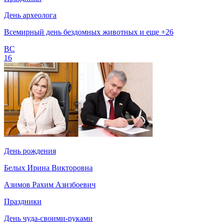
День археолога
Всемирный день бездомных животных и еще +26
ВС
16
День рождения
Белых Ирина Викторовна
Азимов Рахим Азизбоевич
Праздники
День чуда-своими-руками