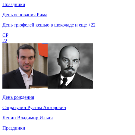
Праздники
День основания Рима
День трюфелей кешью в шоколаде и еще +22
СР
22
День рождения
Сагдатулин Рустам Анзорович
Ленин Владимир Ильич
Праздники