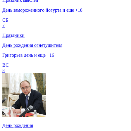
Праздник мыслей
День замороженного йогурта и еще +18
СБ
7
Праздники
День рождения огнетушителя
Григорьев день и еще +16
ВС
8
День рождения