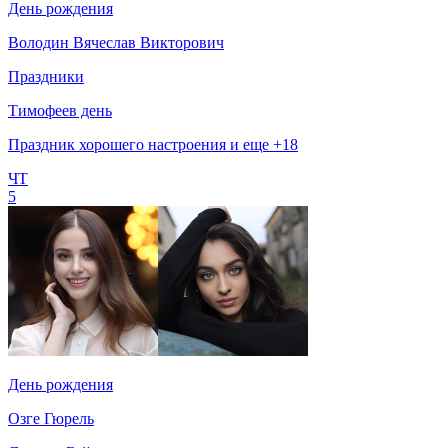
День рождения
Володин Вячеслав Викторович
Праздники
Тимофеев день
Праздник хорошего настроения и еще +18
ЧТ
5
День рождения
Озге Гюрель