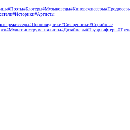
ницы
#Поэты
#Блогеры
#Музыковеды
#Кинорежиссеры
#Продюсер
сатели
#Историки
#Артисты
ные режиссеры
#Проповедники
#Священники
#Серийные
рги
#Мультиинструменталисты
#Дизайнеры
#Пауэрлифтеры
#Трен