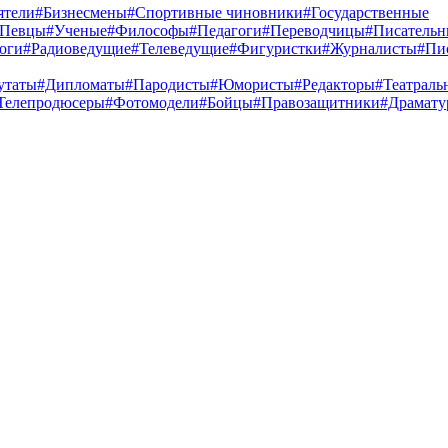
ятели
#Бизнесмены
#Спортивные чиновники
#Государственные
#Певцы
#Ученые
#Философы
#Педагоги
#Переводчицы
#Писатель
оги
#Радиоведущие
#Телеведущие
#Фигуристки
#Журналисты
#Пи
утаты
#Дипломаты
#Пародисты
#Юмористы
#Редакторы
#Театраль
Телепродюсеры
#Фотомодели
#Бойцы
#Правозащитники
#Драмату