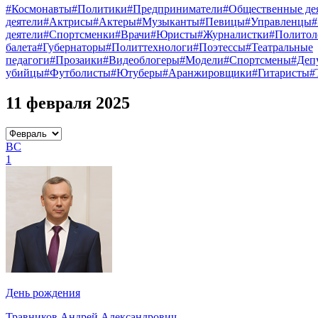
#Космонавты
#Политики
#Предприниматели
#Общественные де
деятели
#Актрисы
#Актеры
#Музыканты
#Певицы
#Управленцы
деятели
#Спортсменки
#Врачи
#Юристы
#Журналистки
#Политол
балета
#Губернаторы
#Политтехнологи
#Поэтессы
#Театральные
педагоги
#Прозаики
#Видеоблогеры
#Модели
#Спортсмены
#Деп
убийцы
#Футболисты
#Ютуберы
#Аранжировщики
#Гитаристы
#
11 февраля 2025
ВС
1
День рождения
Травников Андрей Александрович