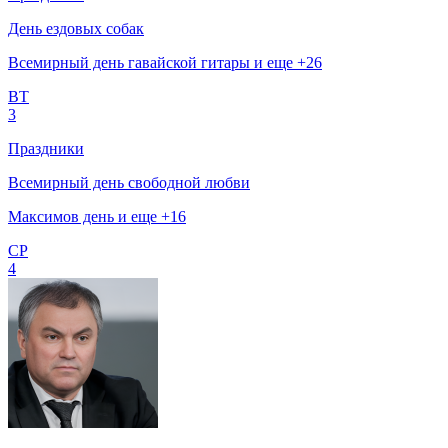
День ездовых собак
Всемирный день гавайской гитары и еще +26
ВТ
3
Праздники
Всемирный день свободной любви
Максимов день и еще +16
СР
4