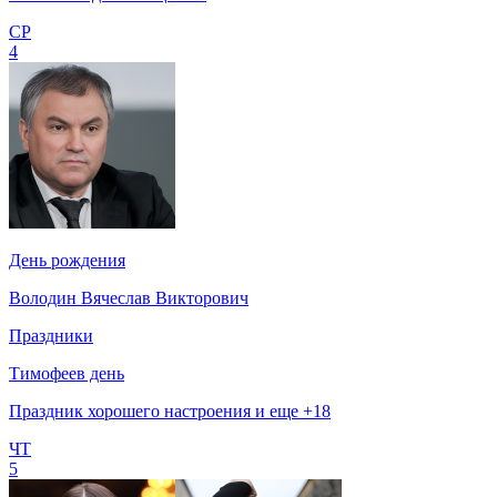
СР
4
День рождения
Володин Вячеслав Викторович
Праздники
Тимофеев день
Праздник хорошего настроения и еще +18
ЧТ
5