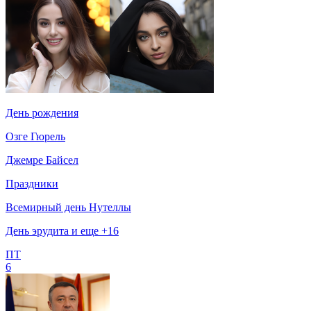
День рождения
Озге Гюрель
Джемре Байсел
Праздники
Всемирный день Нутеллы
День эрудита и еще +16
ПТ
6