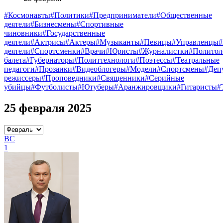
#Космонавты
#Политики
#Предприниматели
#Общественные
деятели
#Бизнесмены
#Спортивные
чиновники
#Государственные
деятели
#Актрисы
#Актеры
#Музыканты
#Певицы
#Управленцы
деятели
#Спортсменки
#Врачи
#Юристы
#Журналистки
#Политол
балета
#Губернаторы
#Политтехнологи
#Поэтессы
#Театральные
педагоги
#Прозаики
#Видеоблогеры
#Модели
#Спортсмены
#Деп
режиссеры
#Проповедники
#Священники
#Серийные
убийцы
#Футболисты
#Ютуберы
#Аранжировщики
#Гитаристы
#
25 февраля 2025
ВС
1