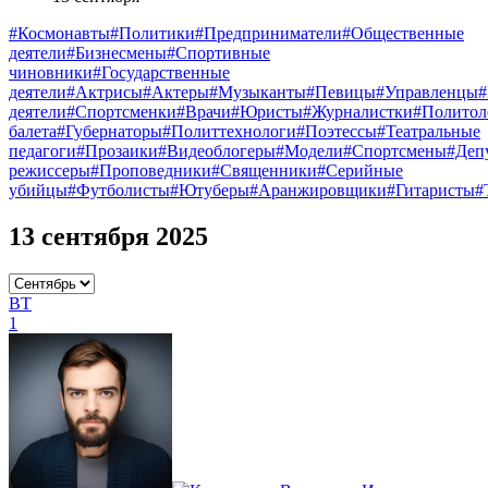
#Космонавты
#Политики
#Предприниматели
#Общественные
деятели
#Бизнесмены
#Спортивные
чиновники
#Государственные
деятели
#Актрисы
#Актеры
#Музыканты
#Певицы
#Управленцы
деятели
#Спортсменки
#Врачи
#Юристы
#Журналистки
#Политол
балета
#Губернаторы
#Политтехнологи
#Поэтессы
#Театральные
педагоги
#Прозаики
#Видеоблогеры
#Модели
#Спортсмены
#Деп
режиссеры
#Проповедники
#Священники
#Серийные
убийцы
#Футболисты
#Ютуберы
#Аранжировщики
#Гитаристы
#
13 сентября 2025
ВТ
1