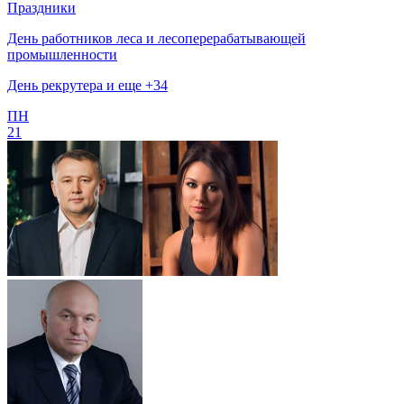
Праздники
День работников леса и лесоперерабатывающей
промышленности
День рекрутера и еще +34
ПН
21