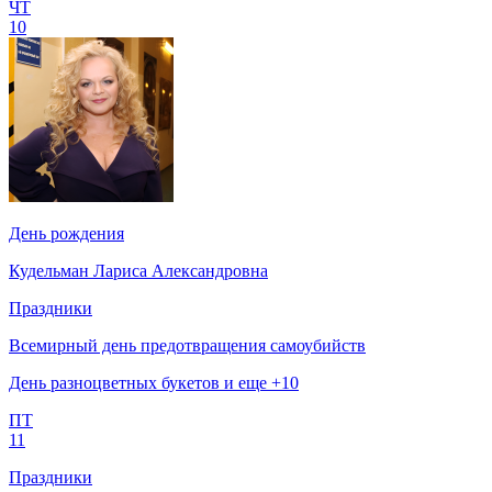
ЧТ
10
День рождения
Кудельман Лариса Александровна
Праздники
Всемирный день предотвращения самоубийств
День разноцветных букетов и еще +10
ПТ
11
Праздники