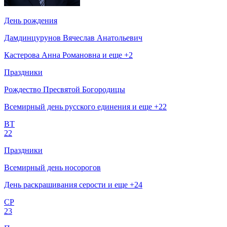
День рождения
Дамдинцурунов Вячеслав Анатольевич
Кастерова Анна Романовна и еще +2
Праздники
Рождество Пресвятой Богородицы
Всемирный день русского единения и еще +22
ВТ
22
Праздники
Всемирный день носорогов
День раскрашивания серости и еще +24
СР
23