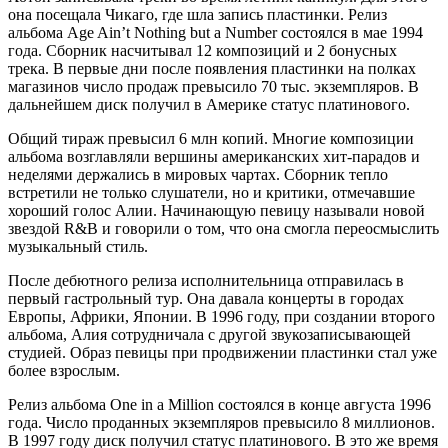
она посещала Чикаго, где шла запись пластинки. Релиз
альбома Age Ain’t Nothing but a Number состоялся в мае 1994
года. Сборник насчитывал 12 композиций и 2 бонусных
трека. В первые дни после появления пластинки на полках
магазинов число продаж превысило 70 тыс. экземпляров. В
дальнейшем диск получил в Америке статус платинового.
Общий тираж превысил 6 млн копий. Многие композиции
альбома возглавляли вершины американских хит-парадов и
неделями держались в мировых чартах. Сборник тепло
встретили не только слушатели, но и критики, отмечавшие
хороший голос Алии. Начинающую певицу называли новой
звездой R&B и говорили о том, что она смогла переосмыслить
музыкальный стиль.
После дебютного релиза исполнительница отправилась в
первый гастрольный тур. Она давала концерты в городах
Европы, Африки, Японии. В 1996 году, при создании второго
альбома, Алия сотрудничала с другой звукозаписывающей
студией. Образ певицы при продвижении пластинки стал уже
более взрослым.
Релиз альбома One in a Million состоялся в конце августа 1996
года. Число проданных экземпляров превысило 8 миллионов.
В 1997 году диск получил статус платинового. В это же время