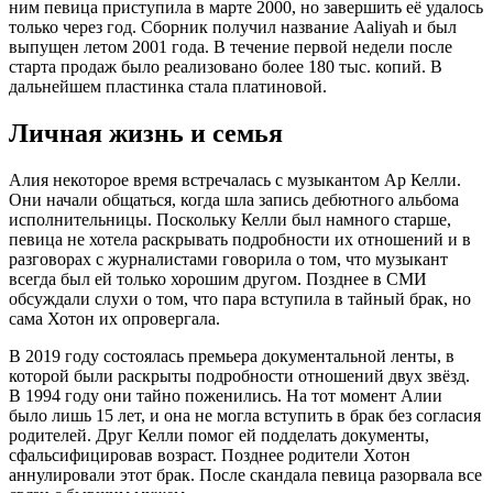
ним певица приступила в марте 2000, но завершить её удалось
только через год. Сборник получил название Aaliyah и был
выпущен летом 2001 года. В течение первой недели после
старта продаж было реализовано более 180 тыс. копий. В
дальнейшем пластинка стала платиновой.
Личная жизнь и семья
Алия некоторое время встречалась с музыкантом Ар Келли.
Они начали общаться, когда шла запись дебютного альбома
исполнительницы. Поскольку Келли был намного старше,
певица не хотела раскрывать подробности их отношений и в
разговорах с журналистами говорила о том, что музыкант
всегда был ей только хорошим другом. Позднее в СМИ
обсуждали слухи о том, что пара вступила в тайный брак, но
сама Хотон их опровергала.
В 2019 году состоялась премьера документальной ленты, в
которой были раскрыты подробности отношений двух звёзд.
В 1994 году они тайно поженились. На тот момент Алии
было лишь 15 лет, и она не могла вступить в брак без согласия
родителей. Друг Келли помог ей подделать документы,
сфальсифицировав возраст. Позднее родители Хотон
аннулировали этот брак. После скандала певица разорвала все