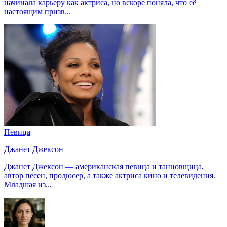
начинала карьеру как актриса, но вскоре поняла, что её
настоящим призв...
Певица
Джанет Джексон
Джанет Джексон — американская певица и танцовщица,
автор песен, продюсер, а также актриса кино и телевидения.
Младшая из...