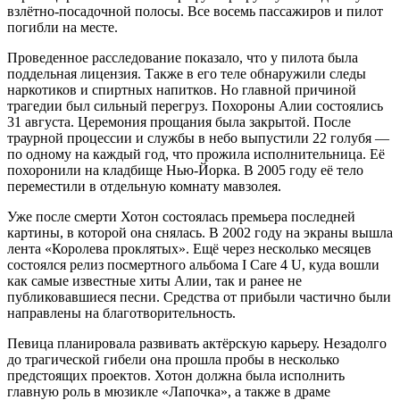
взлётно-посадочной полосы. Все восемь пассажиров и пилот
погибли на месте.
Проведенное расследование показало, что у пилота была
поддельная лицензия. Также в его теле обнаружили следы
наркотиков и спиртных напитков. Но главной причиной
трагедии был сильный перегруз. Похороны Алии состоялись
31 августа. Церемония прощания была закрытой. После
траурной процессии и службы в небо выпустили 22 голубя —
по одному на каждый год, что прожила исполнительница. Её
похоронили на кладбище Нью-Йорка. В 2005 году её тело
переместили в отдельную комнату мавзолея.
Уже после смерти Хотон состоялась премьера последней
картины, в которой она снялась. В 2002 году на экраны вышла
лента «Королева проклятых». Ещё через несколько месяцев
состоялся релиз посмертного альбома I Care 4 U, куда вошли
как самые известные хиты Алии, так и ранее не
публиковавшиеся песни. Средства от прибыли частично были
направлены на благотворительность.
Певица планировала развивать актёрскую карьеру. Незадолго
до трагической гибели она прошла пробы в несколько
предстоящих проектов. Хотон должна была исполнить
главную роль в мюзикле «Лапочка», а также в драме