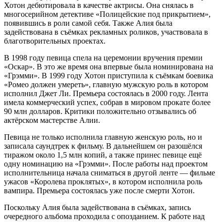
Хотон дебютировала в качестве актрисы. Она снялась в
многосерийном детективе «Полицейские под прикрытием»,
появившись в роли самой себя. Также Алия была
задействована в съёмках рекламных роликов, участвовала в
благотворительных проектах.
В 1998 году певица спела на церемонии вручения премии
«Оскар». В это же время она впервые была номинирована на
«Грэмми». В 1999 году Хотон приступила к съёмкам боевика
«Ромео должен умереть», главную мужскую роль в котором
исполнил Джет Ли. Премьера состоялась в 2000 году. Лента
имела коммерческий успех, собрав в мировом прокате более
90 млн долларов. Критики положительно отзывались об
актёрском мастерстве Алии.
Певица не только исполнила главную женскую роль, но и
записала саундтрек к фильму. В дальнейшем он разошёлся
тиражом около 1,5 млн копий, а также принес певице ещё
одну номинацию на «Грэмми». После работы над проектом
исполнительница начала сниматься в другой ленте — фильме
ужасов «Королева проклятых», в котором исполнила роль
вампира. Премьера состоялась уже после смерти Хотон.
Поскольку Алия была задействована в съёмках, запись
очередного альбома проходила с опозданием. К работе над