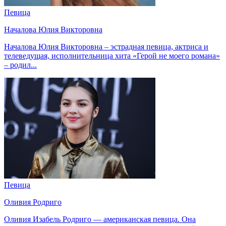
Певица
Началова Юлия Викторовна
Началова Юлия Викторовна – эстрадная певица, актриса и
телеведущая, исполнительница хита «Герой не моего романа»
– родил...
Певица
Оливия Родриго
Оливия Изабель Родриго — американская певица. Она