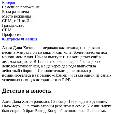
Козерог
Семейное положение
Была разведена
Место рождения
США, г. Нью-Йорк
Гражданство
США
Профессия
#Актрисы
#Певицы
Алия Дана Хотон
— американская певица, исполнявшая
песни в жанрах поп-музыки и хип-хопа. Более известна под
мононимом Алия. Начала выступать на концертах ещё в
детском возрасте. В 12 лет заключила первый контракт с
лейблом звукозаписи, а ещё через два года выпустила
дебютный сборник. Исполнительница несколько раз
номинировалась на премию «Грэмми» и стала одной из самых
успешных певиц в истории стиля R&B.
Детство и юность
Алия Дана Хотон родилась 16 января 1979 года в Бруклине,
Нью-Йорк. Она стала вторым ребёнком в семье. У Алии также
был старший брат Рашад. Когда ей исполнилось 5 лет, семья