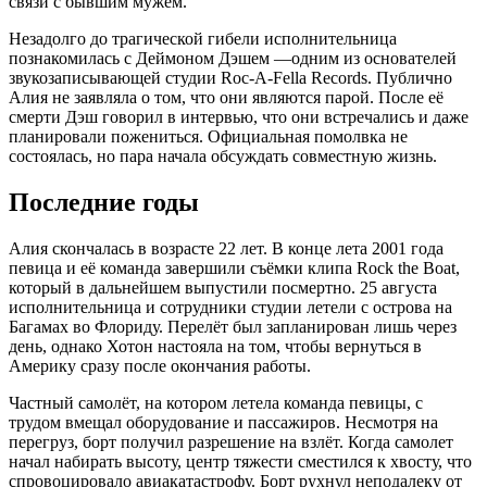
связи с бывшим мужем.
Незадолго до трагической гибели исполнительница
познакомилась с Деймоном Дэшем —одним из основателей
звукозаписывающей студии Roc-A-Fella Records. Публично
Алия не заявляла о том, что они являются парой. После её
смерти Дэш говорил в интервью, что они встречались и даже
планировали пожениться. Официальная помолвка не
состоялась, но пара начала обсуждать совместную жизнь.
Последние годы
Алия скончалась в возрасте 22 лет. В конце лета 2001 года
певица и её команда завершили съёмки клипа Rock the Boat,
который в дальнейшем выпустили посмертно. 25 августа
исполнительница и сотрудники студии летели с острова на
Багамах во Флориду. Перелёт был запланирован лишь через
день, однако Хотон настояла на том, чтобы вернуться в
Америку сразу после окончания работы.
Частный самолёт, на котором летела команда певицы, с
трудом вмещал оборудование и пассажиров. Несмотря на
перегруз, борт получил разрешение на взлёт. Когда самолет
начал набирать высоту, центр тяжести сместился к хвосту, что
спровоцировало авиакатастрофу. Борт рухнул неподалеку от