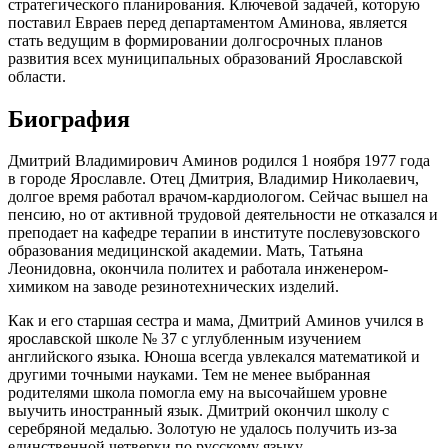
стратегического планирования. Ключевой задачей, которую
поставил Евраев перед департаментом Аминова, является
стать ведущим в формировании долгосрочных планов
развития всех муниципальных образований Ярославской
области.
Биография
Дмитрий Владимирович Аминов родился 1 ноября 1977 года
в городе Ярославле. Отец Дмитрия, Владимир Николаевич,
долгое время работал врачом-кардиологом. Сейчас вышел на
пенсию, но от активной трудовой деятельности не отказался и
преподает на кафедре терапии в институте послевузовского
образования медицинской академии. Мать, Татьяна
Леонидовна, окончила политех и работала инженером-
химиком на заводе резинотехнических изделий.
Как и его старшая сестра и мама, Дмитрий Аминов учился в
ярославской школе № 37 с углубленным изучением
английского языка. Юноша всегда увлекался математикой и
другими точными науками. Тем не менее выбранная
родителями школа помогла ему на высочайшем уровне
выучить иностранный язык. Дмитрий окончил школу с
серебряной медалью. Золотую не удалось получить из-за
единственной четверки по русскому языку.