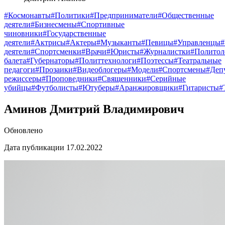
#Космонавты
#Политики
#Предприниматели
#Общественные
деятели
#Бизнесмены
#Спортивные
чиновники
#Государственные
деятели
#Актрисы
#Актеры
#Музыканты
#Певицы
#Управленцы
деятели
#Спортсменки
#Врачи
#Юристы
#Журналистки
#Политол
балета
#Губернаторы
#Политтехнологи
#Поэтессы
#Театральные
педагоги
#Прозаики
#Видеоблогеры
#Модели
#Спортсмены
#Деп
режиссеры
#Проповедники
#Священники
#Серийные
убийцы
#Футболисты
#Ютуберы
#Аранжировщики
#Гитаристы
#
Аминов Дмитрий Владимирович
Обновлено
Дата публикации 17.02.2022