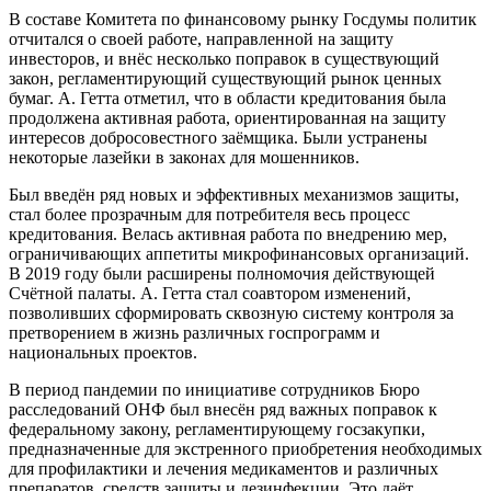
В составе Комитета по финансовому рынку Госдумы политик
отчитался о своей работе, направленной на защиту
инвесторов, и внёс несколько поправок в существующий
закон, регламентирующий существующий рынок ценных
бумаг. А. Гетта отметил, что в области кредитования была
продолжена активная работа, ориентированная на защиту
интересов добросовестного заёмщика. Были устранены
некоторые лазейки в законах для мошенников.
Был введён ряд новых и эффективных механизмов защиты,
стал более прозрачным для потребителя весь процесс
кредитования. Велась активная работа по внедрению мер,
ограничивающих аппетиты микрофинансовых организаций.
В 2019 году были расширены полномочия действующей
Счётной палаты. А. Гетта стал соавтором изменений,
позволивших сформировать сквозную систему контроля за
претворением в жизнь различных госпрограмм и
национальных проектов.
В период пандемии по инициативе сотрудников Бюро
расследований ОНФ был внесён ряд важных поправок к
федеральному закону, регламентирующему госзакупки,
предназначенные для экстренного приобретения необходимых
для профилактики и лечения медикаментов и различных
препаратов, средств защиты и дезинфекции. Это даёт