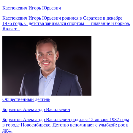
Кастюкевич Игорь Юрьевич
Кастюкевич Игорь Юрьевич родился в Саратове в декабре
1976 года. С детства занимался спортом — плавание и борьба.
Являет...
Общественный деятель
Борматов Александр Васильевич
Борматов Александр Васильевич родился 12 января 1987 года
в городе Новосибирске. Детство вспоминает с улыбкой: рос в
дру...