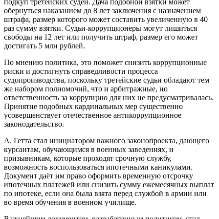
подкуп третейских судей. Дача подобной взятки может
обернуться наказанием до 8 лет заключения с назначением
штрафа, размер которого может составить увеличенную в 40
раз сумму взятки. Судьи-коррупционеры могут лишиться
свободы на 12 лет или получить штраф, размер его может
достигать 5 млн рублей.
По мнению политика, это поможет снизить коррупционные
риски и достигнуть справедливости процесса
судопроизводства, поскольку третейские судьи обладают тем
же набором полномочий, что и арбитражные, но
ответственность за коррупцию для них не предусматривалась.
Принятие подобных кардинальных мер существенно
усовершенствует отечественное антикоррупционное
законодательство.
А. Гетта стал инициатором важного законопроекта, дающего
курсантам, обучающимся в военных заведениях, и
призывникам, которые проходят срочную службу,
возможность воспользоваться ипотечными каникулами.
Документ даёт им право оформить временную отсрочку
ипотечных платежей или снизить сумму ежемесячных выплат
по ипотеке, если она была взята перед службой в армии или
во время обучения в военном училище.
Важнейшим документом, разработанным политиком, стал