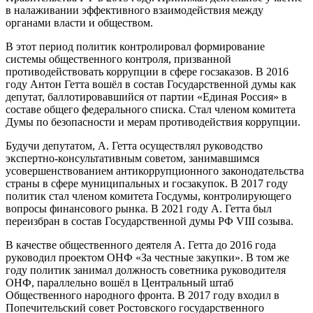
в налаживании эффективного взаимодействия между
органами власти и обществом.
В этот период политик контролировал формирование
системы общественного контроля, призванной
противодействовать коррупции в сфере госзаказов. В 2016
году Антон Гетта вошёл в состав Государственной думы как
депутат, баллотировавшийся от партии «Единая Россия» в
составе общего федерального списка. Стал членом комитета
Думы по безопасности и мерам противодействия коррупции.
Будучи депутатом, А. Гетта осуществлял руководство
экспертно-консультативным советом, занимавшимся
усовершенствованием антикоррупционного законодательства
страны в сфере муниципальных и госзакупок. В 2017 году
политик стал членом комитета Госдумы, контролирующего
вопросы финансового рынка. В 2021 году А. Гетта был
переизбран в состав Государственной думы РФ VIII созыва.
В качестве общественного деятеля А. Гетта до 2016 года
руководил проектом ОНФ «За честные закупки». В том же
году политик занимал должность советника руководителя
ОНФ, параллельно вошёл в Центральный штаб
Общественного народного фронта. В 2017 году входил в
Попечительский совет Ростовского государственного