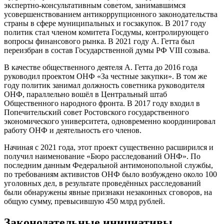
экспертно-консультативным советом, занимавшимся
усовершенствованием антикоррупционного законодательства
страны в сфере муниципальных и госзакупок. В 2017 году
политик стал членом комитета Госдумы, контролирующего
вопросы финансового рынка. В 2021 году А. Гетта был
переизбран в состав Государственной думы РФ VIII созыва.
В качестве общественного деятеля А. Гетта до 2016 года
руководил проектом ОНФ «За честные закупки». В том же
году политик занимал должность советника руководителя
ОНФ, параллельно вошёл в Центральный штаб
Общественного народного фронта. В 2017 году входил в
Попечительский совет Ростовского государственного
экономического университета, одновременно координировал
работу ОНФ и деятельность его членов.
Начиная с 2021 года, этот проект существенно расширился и
получил наименование «Бюро расследований ОНФ». По
последним данным Федеральной антимонопольной службы,
по требованиям активистов ОНФ было возбуждено около 100
уголовных дел, в результате проведённых расследований
были обнаружены явные признаки незаконных сговоров, на
общую сумму, превысившую 450 млрд рублей.
Законодательные инициативы