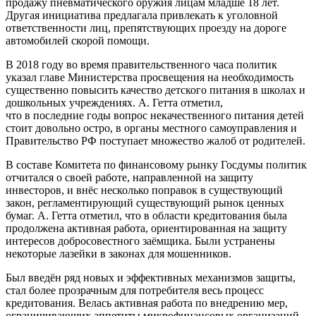
продажу пневматического оружия лицам младше 18 лет.
Другая инициатива предлагала привлекать к уголовной
ответственности лиц, препятствующих проезду на дороге
автомобилей скорой помощи.
В 2018 году во время правительственного часа политик
указал главе Министерства просвещения на необходимость
существенно повысить качество детского питания в школах и
дошкольных учреждениях. А. Гетта отметил,
что в последние годы вопрос некачественного питания детей
стоит довольно остро, в органы местного самоуправления и
Правительство РФ поступает множество жалоб от родителей.
В составе Комитета по финансовому рынку Госдумы политик
отчитался о своей работе, направленной на защиту
инвесторов, и внёс несколько поправок в существующий
закон, регламентирующий существующий рынок ценных
бумаг. А. Гетта отметил, что в области кредитования была
продолжена активная работа, ориентированная на защиту
интересов добросовестного заёмщика. Были устранены
некоторые лазейки в законах для мошенников.
Был введён ряд новых и эффективных механизмов защиты,
стал более прозрачным для потребителя весь процесс
кредитования. Велась активная работа по внедрению мер,
ограничивающих аппетиты микрофинансовых организаций.