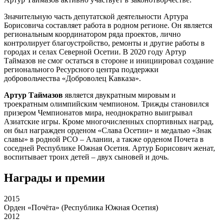
Значительную часть депутатской деятельности Артура
Борисовича составляет работа в родном регионе. Он является
региональным координатором ряда проектов, лично
контролирует благоустройство, ремонты и другие работы в
городах и селах Северной Осетии. В 2020 году Артур
Таймазов не смог остаться в стороне и инициировал создание
регионального Ресурсного центра поддержки
добровольчества «Доброволец Кавказа».
Артур Таймазов
является двукратным мировым и
троекратным олимпийским чемпионом. Трижды становился
призером Чемпионатов мира, неоднократно выигрывал
Азиатские игры. Кроме многочисленных спортивных наград,
он был награжден орденом «Слава Осетии» и медалью «Знак
славы» в родной РСО – Алании, а также орденом Почета в
соседней Республике Южная Осетия. Артур Борисович женат,
воспитывает троих детей – двух сыновей и дочь.
Награды и премии
2015
Орден «Почёта» (Республика Южная Осетия)
2012