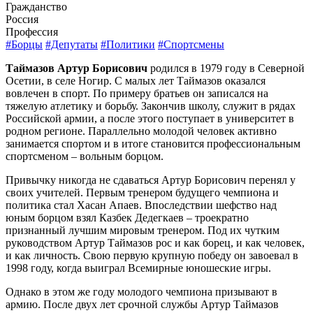
Гражданство
Россия
Профессия
#Борцы
#Депутаты
#Политики
#Спортсмены
Таймазов Артур Борисович
родился в 1979 году в Северной
Осетии, в селе Ногир. С малых лет Таймазов оказался
вовлечен в спорт. По примеру братьев он записался на
тяжелую атлетику и борьбу. Закончив школу, служит в рядах
Российской армии, а после этого поступает в университет в
родном регионе. Параллельно молодой человек активно
занимается спортом и в итоге становится профессиональным
спортсменом – вольным борцом.
Привычку никогда не сдаваться Артур Борисович перенял у
своих учителей. Первым тренером будущего чемпиона и
политика стал Хасан Апаев. Впоследствии шефство над
юным борцом взял Казбек Дедегкаев – троекратно
признанный лучшим мировым тренером. Под их чутким
руководством Артур Таймазов рос и как борец, и как человек,
и как личность. Свою первую крупную победу он завоевал в
1998 году, когда выиграл Всемирные юношеские игры.
Однако в этом же году молодого чемпиона призывают в
армию. После двух лет срочной службы Артур Таймазов