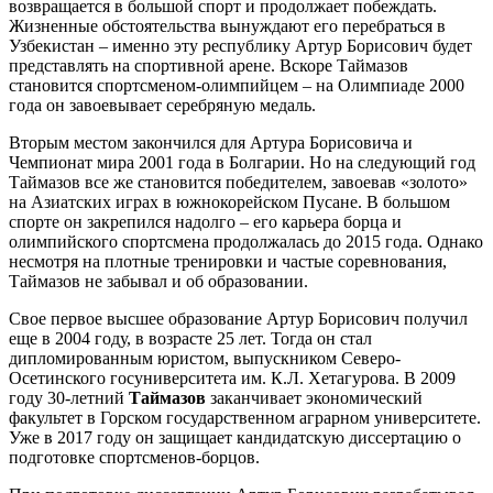
возвращается в большой спорт и продолжает побеждать.
Жизненные обстоятельства вынуждают его перебраться в
Узбекистан – именно эту республику Артур Борисович будет
представлять на спортивной арене. Вскоре Таймазов
становится спортсменом-олимпийцем – на Олимпиаде 2000
года он завоевывает серебряную медаль.
Вторым местом закончился для Артура Борисовича и
Чемпионат мира 2001 года в Болгарии. Но на следующий год
Таймазов все же становится победителем, завоевав «золото»
на Азиатских играх в южнокорейском Пусане. В большом
спорте он закрепился надолго – его карьера борца и
олимпийского спортсмена продолжалась до 2015 года. Однако
несмотря на плотные тренировки и частые соревнования,
Таймазов не забывал и об образовании.
Свое первое высшее образование Артур Борисович получил
еще в 2004 году, в возрасте 25 лет. Тогда он стал
дипломированным юристом, выпускником Северо-
Осетинского госуниверситета им. К.Л. Хетагурова. В 2009
году 30-летний
Таймазов
заканчивает экономический
факультет в Горском государственном аграрном университете.
Уже в 2017 году он защищает кандидатскую диссертацию о
подготовке спортсменов-борцов.