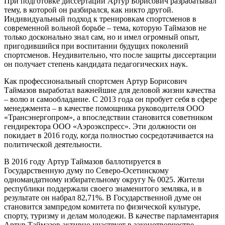
При подготовке диссертации Артур Борисович разрабатывал
тему, в которой он разбирался, как никто другой.
Индивидуальный подход к тренировкам спортсменов в
современной вольной борьбе – тема, которую Таймазов не
только досконально знал сам, но и имел огромный опыт,
пригодившийся при воспитании будущих поколений
спортсменов. Неудивительно, что после защиты диссертации
он получает степень кандидата педагогических наук.
Как профессиональный спортсмен Артур Борисович
Таймазов выработал важнейшие для деловой жизни качества
– волю и самообладание. С 2013 года он пробует себя в сфере
менеджмента – в качестве помощника руководителя ООО
«Трансэнергопром», а впоследствии становится советником
гендиректора ООО «Аэроэкспресс». Эти должности он
покидает в 2016 году, когда полностью сосредотачивается на
политической деятельности.
В 2016 году Артур Таймазов баллотируется в
Государственную думу по Северо-Осетинскому
одномандатному избирательному округу № 0025. Жители
республики поддержали своего знаменитого земляка, и в
результате он набрал 82,71%. В Государственной думе он
становится зампредом комитета по физической культуре,
спорту, туризму и делам молодежи. В качестве парламентария
Артур Таймазов активно участвует в законотворчестве.