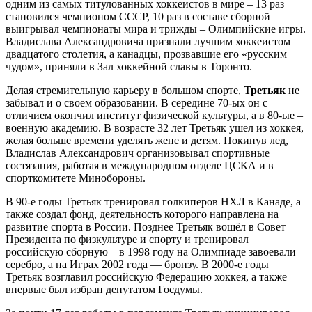
одним из самых титулованных хоккеистов в мире – 13 раз
становился чемпионом СССР, 10 раз в составе сборной
выигрывал чемпионаты мира и трижды – Олимпийские игры.
Владислава Александровича признали лучшим хоккеистом
двадцатого столетия, а канадцы, прозвавшие его «русским
чудом», приняли в Зал хоккейной славы в Торонто.
Делая стремительную карьеру в большом спорте,
Третьяк
не
забывал и о своем образовании. В середине 70-ых он с
отличием окончил институт физической культуры, а в 80-ые –
военную академию. В возрасте 32 лет Третьяк ушел из хоккея,
желая больше времени уделять жене и детям. Покинув лед,
Владислав Александрович организовывал спортивные
состязания, работая в международном отделе ЦСКА и в
спорткомитете Минобороны.
В 90-е годы Третьяк тренировал голкиперов НХЛ в Канаде, а
также создал фонд, деятельность которого направлена на
развитие спорта в России. Позднее Третьяк вошёл в Совет
Президента по физкультуре и спорту и тренировал
российскую сборную – в 1998 году на Олимпиаде завоевали
серебро, а на Играх 2002 года — бронзу. В 2000-е годы
Третьяк возглавил российскую Федерацию хоккея, а также
впервые был избран депутатом Госдумы.