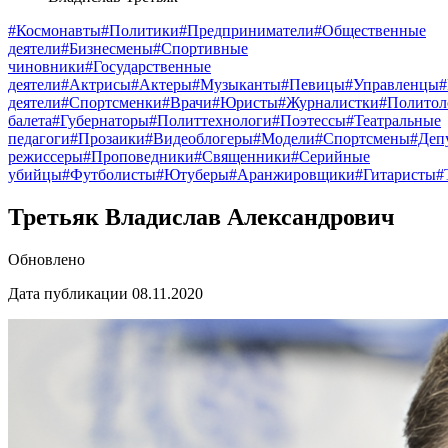
#Космонавты
#Политики
#Предприниматели
#Общественные
деятели
#Бизнесмены
#Спортивные
чиновники
#Государственные
деятели
#Актрисы
#Актеры
#Музыканты
#Певицы
#Управленцы
деятели
#Спортсменки
#Врачи
#Юристы
#Журналистки
#Политол
балета
#Губернаторы
#Политтехнологи
#Поэтессы
#Театральные
педагоги
#Прозаики
#Видеоблогеры
#Модели
#Спортсмены
#Деп
режиссеры
#Проповедники
#Священники
#Серийные
убийцы
#Футболисты
#Ютуберы
#Аранжировщики
#Гитаристы
#
Третьяк Владислав Александрович
Обновлено
Дата публикации 08.11.2020