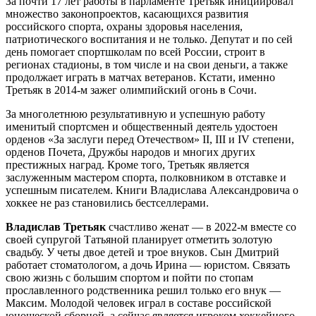
За почти 17 лет работы в парламенте Третьяк инициировал
множество законопроектов, касающихся развития
российского спорта, охраны здоровья населения,
патриотического воспитания и не только. Депутат и по сей
день помогает спортшколам по всей России, строит в
регионах стадионы, в том числе и на свои деньги, а также
продолжает играть в матчах ветеранов. Кстати, именно
Третьяк в 2014-м зажег олимпийский огонь в Сочи.
За многолетнюю результативную и успешную работу
именитый спортсмен и общественный деятель удостоен
орденов «За заслуги перед Отечеством» II, III и IV степени,
орденов Почета, Дружбы народов и многих других
престижных наград. Кроме того, Третьяк является
заслуженным мастером спорта, полковником в отставке и
успешным писателем. Книги Владислава Александровича о
хоккее не раз становились бестселлерами.
Владислав Третьяк
счастливо женат — в 2022-м вместе со
своей супругой Татьяной планирует отметить золотую
свадьбу. У четы двое детей и трое внуков. Сын Дмитрий
работает стоматологом, а дочь Ирина — юристом. Связать
свою жизнь с большим спортом и пойти по стопам
прославленного родственника решил только его внук —
Максим. Молодой человек играл в составе российской
юношеской сборной, а сейчас является игроком хоккейного