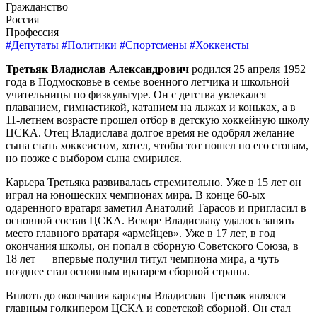
Гражданство
Россия
Профессия
#Депутаты
#Политики
#Спортсмены
#Хоккеисты
Третьяк Владислав Александрович
родился 25 апреля 1952
года в Подмосковье в семье военного летчика и школьной
учительницы по физкультуре. Он с детства увлекался
плаванием, гимнастикой, катанием на лыжах и коньках, а в
11-летнем возрасте прошел отбор в детскую хоккейную школу
ЦСКА. Отец Владислава долгое время не одобрял желание
сына стать хоккеистом, хотел, чтобы тот пошел по его стопам,
но позже с выбором сына смирился.
Карьера Третьяка развивалась стремительно. Уже в 15 лет он
играл на юношеских чемпионах мира. В конце 60-ых
одаренного вратаря заметил Анатолий Тарасов и пригласил в
основной состав ЦСКА. Вскоре Владиславу удалось занять
место главного вратаря «армейцев». Уже в 17 лет, в год
окончания школы, он попал в сборную Советского Союза, в
18 лет — впервые получил титул чемпиона мира, а чуть
позднее стал основным вратарем сборной страны.
Вплоть до окончания карьеры Владислав Третьяк являлся
главным голкипером ЦСКА и советской сборной. Он стал