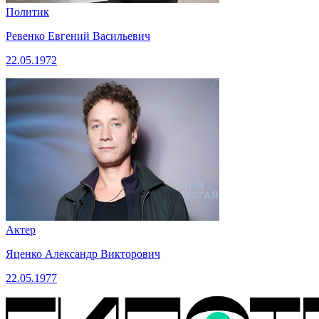
Политик
Ревенко Евгений Васильевич
22.05.1972
Актер
Яценко Александр Викторович
22.05.1977