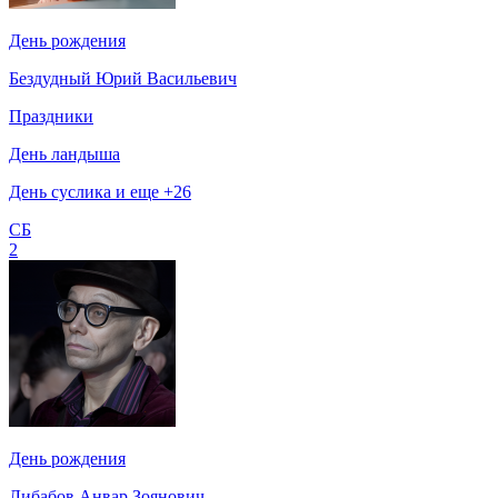
День рождения
Бездудный Юрий Васильевич
Праздники
День ландыша
День суслика и еще +26
СБ
2
День рождения
Либабов Анвар Зоянович