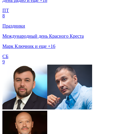
День радио и еще +18
ПТ
8
Праздники
Международный день Красного Креста
Марк Ключник и еще +16
СБ
9