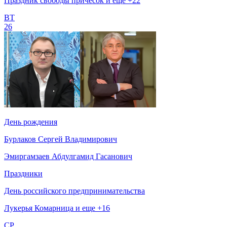
Праздник свободы причесок и еще +22
ВТ
26
День рождения
Бурлаков Сергей Владимирович
Эмиргамзаев Абдулгамид Гасанович
Праздники
День российского предпринимательства
Лукерья Комарница и еще +16
СР