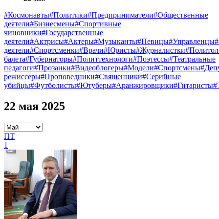
#Космонавты
#Политики
#Предприниматели
#Общественные
деятели
#Бизнесмены
#Спортивные
чиновники
#Государственные
деятели
#Актрисы
#Актеры
#Музыканты
#Певицы
#Управленцы
деятели
#Спортсменки
#Врачи
#Юристы
#Журналистки
#Политол
балета
#Губернаторы
#Политтехнологи
#Поэтессы
#Театральные
педагоги
#Прозаики
#Видеоблогеры
#Модели
#Спортсмены
#Деп
режиссеры
#Проповедники
#Священники
#Серийные
убийцы
#Футболисты
#Ютуберы
#Аранжировщики
#Гитаристы
#
22 мая 2025
ПТ
1