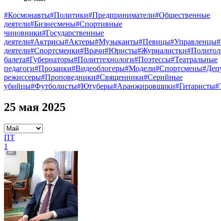
#Космонавты
#Политики
#Предприниматели
#Общественные
деятели
#Бизнесмены
#Спортивные
чиновники
#Государственные
деятели
#Актрисы
#Актеры
#Музыканты
#Певицы
#Управленцы
деятели
#Спортсменки
#Врачи
#Юристы
#Журналистки
#Политол
балета
#Губернаторы
#Политтехнологи
#Поэтессы
#Театральные
педагоги
#Прозаики
#Видеоблогеры
#Модели
#Спортсмены
#Деп
режиссеры
#Проповедники
#Священники
#Серийные
убийцы
#Футболисты
#Ютуберы
#Аранжировщики
#Гитаристы
#
25 мая 2025
ПТ
1