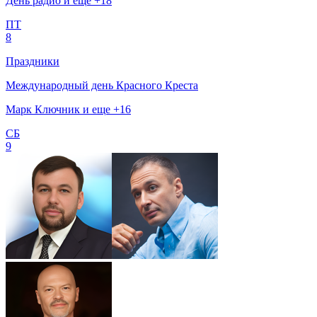
День радио и еще +18
ПТ
8
Праздники
Международный день Красного Креста
Марк Ключник и еще +16
СБ
9