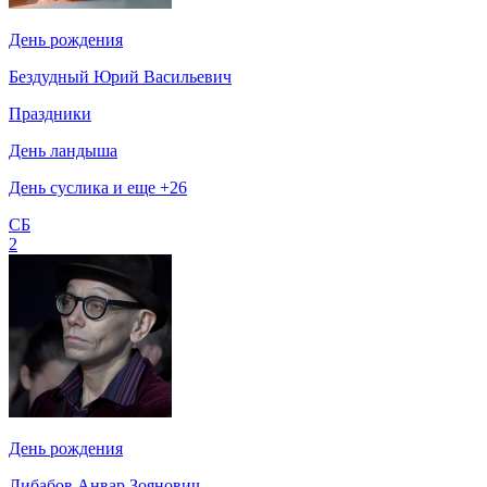
День рождения
Бездудный Юрий Васильевич
Праздники
День ландыша
День суслика и еще +26
СБ
2
День рождения
Либабов Анвар Зоянович