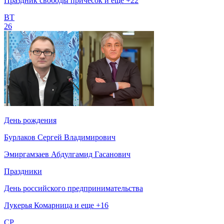
Праздник свободы причесок и еще +22
ВТ
26
День рождения
Бурлаков Сергей Владимирович
Эмиргамзаев Абдулгамид Гасанович
Праздники
День российского предпринимательства
Лукерья Комарница и еще +16
СР