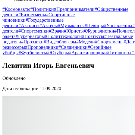
#Космонавты
#Политики
#Предприниматели
#Общественные
деятели
#Бизнесмены
#Спортивные
чиновники
#Государственные
деятели
#Актрисы
#Актеры
#Музыканты
#Певицы
#Управленцы
деятели
#Спортсменки
#Врачи
#Юристы
#Журналистки
#Политол
балета
#Губернаторы
#Политтехнологи
#Поэтессы
#Театральные
педагоги
#Прозаики
#Видеоблогеры
#Модели
#Спортсмены
#Деп
режиссеры
#Проповедники
#Священники
#Серийные
убийцы
#Футболисты
#Ютуберы
#Аранжировщики
#Гитаристы
#
Левитин Игорь Евгеньевич
Обновлено
Дата публикации 11.09.2020