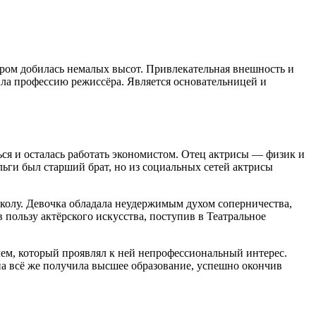
тором добилась немалых высот. Привлекательная внешность и
ила профессию режиссёра. Является основательницей и
ься и осталась работать экономистом. Отец актрисы — физик и
ьги был старший брат, но из социальных сетей актрисы
школу. Девочка обладала неудержимым духом соперничества,
 пользу актёрского искусства, поступив в Театральное
елем, который проявлял к ней непрофессиональный интерес.
а всё же получила высшее образование, успешно окончив