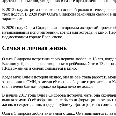
друзей-бизнесменов, увидевших в газете предложение об «экст
В 2013 году актриса появилась с гостевой ролью в телесериале
трёх подруг. В 2020 году Ольга Сидорова закончила съёмки в 
характером.
В 2020 году Ольга Сидорова анонсировала авторский проект «
музыкальными исполнителями, артистами эстрады и кино. Перв
подмосковном городе Егорьевске.
Семья и личная жизнь
Ольга Сидорова встретила свою первую любовь в 18 лет, когда
Василису. Девочка росла творческим ребёнком. Уже в 13 лет 
Г.Р.Державина и сейчас снимается в кино.
Когда муж Ольги потерял бизнес, она вновь стала работать мод
заговорили в СМИ, заметив её тесное общение с режиссёром Ка
стали очень близки, однако до брака дело не дошло.
В начале 2017 года Ольга Сидорова потеряла мать, она скончал
вышла замуж. О её избраннике не было информации в открытых
жизнь в секрете, лишь изредка публикуя фотографии в социаль
Ольга Сидорова любит активный отдых. Она занимается плаван