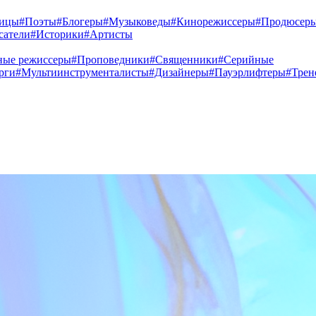
ницы
#Поэты
#Блогеры
#Музыковеды
#Кинорежиссеры
#Продюсер
сатели
#Историки
#Артисты
ные режиссеры
#Проповедники
#Священники
#Серийные
рги
#Мультиинструменталисты
#Дизайнеры
#Пауэрлифтеры
#Трен