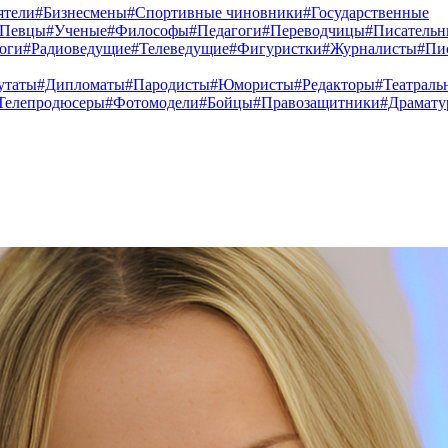
ятели
#Бизнесмены
#Спортивные чиновники
#Государственные
#Певцы
#Ученые
#Философы
#Педагоги
#Переводчицы
#Писатель
оги
#Радиоведущие
#Телеведущие
#Фигуристки
#Журналисты
#Пи
утаты
#Дипломаты
#Пародисты
#Юмористы
#Редакторы
#Театраль
Телепродюсеры
#Фотомодели
#Бойцы
#Правозащитники
#Драмату