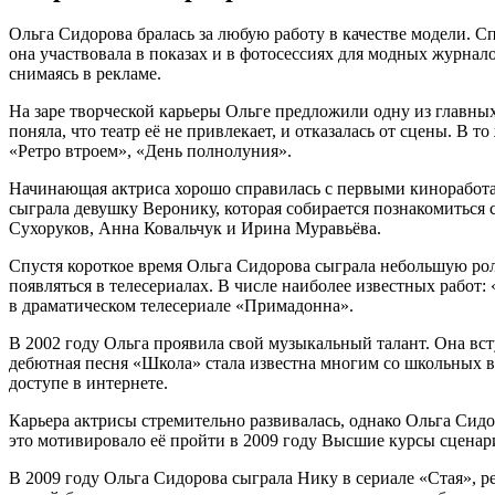
Ольга Сидорова бралась за любую работу в качестве модели. С
она участвовала в показах и в фотосессиях для модных журнал
снимаясь в рекламе.
На заре творческой карьеры Ольге предложили одну из главных
поняла, что театр её не привлекает, и отказалась от сцены. В 
«Ретро втроем», «День полнолуния».
Начинающая актриса хорошо справилась с первыми киноработа
сыграла девушку Веронику, которая собирается познакомиться
Сухоруков, Анна Ковальчук и Ирина Муравьёва.
Спустя короткое время Ольга Сидорова сыграла небольшую роль
появляться в телесериалах. В числе наиболее известных работ:
в драматическом телесериале «Примадонна».
В 2002 году Ольга проявила свой музыкальный талант. Она вс
дебютная песня «Школа» стала известна многим со школьных в
доступе в интернете.
Карьера актрисы стремительно развивалась, однако Ольга Сидор
это мотивировало её пройти в 2009 году Высшие курсы сцена
В 2009 году Ольга Сидорова сыграла Нику в сериале «Стая», 