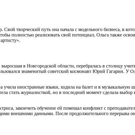
. Свой творческий путь она начала с модельного бизнеса, в ко
тобы полностью реализовать свой потенциал, Ольга также осво
артисту».
, выросшая в Новгородской области, перебралась в столицу учит
ользовался знаменитый советский космонавт Юрий Гагарин. У Ол
а учила иностранные языки, ходила на балет и в музыкальную 
ела стать журналисткой, но в последний момент сделала выбор в
 актриса, закончить обучение ей помешал конфликт с преподават
дящими внешними данными. После продолжительного перерыва он