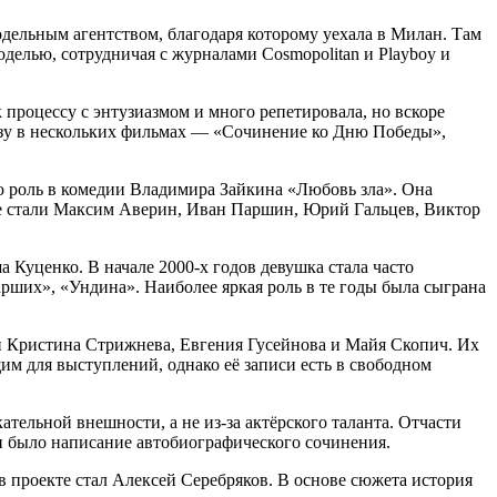
одельным агентством, благодаря которому уехала в Милан. Там
делью, сотрудничая с журналами Cosmopolitan и Playboy и
 процессу с энтузиазмом и много репетировала, но вскоре
 сразу в нескольких фильмах — «Сочинение ко Дню Победы»,
 роль в комедии Владимира Зайкина «Любовь зла». Она
дке стали Максим Аверин, Иван Паршин, Юрий Гальцев, Виктор
 Куценко. В начале 2000-х годов девушка стала часто
иарших», «Ундина». Наиболее яркая роль в те годы была сыграна
и Кристина Стрижнева, Евгения Гусейнова и Майя Скопич. Их
м для выступлений, однако её записи есть в свободном
ательной внешности, а не из-за актёрского таланта. Отчасти
и было написание автобиографического сочинения.
в проекте стал Алексей Серебряков. В основе сюжета история