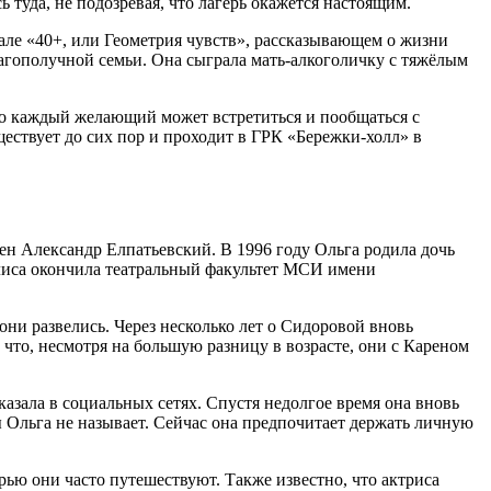
 туда, не подозревая, что лагерь окажется настоящим.
риале «40+, или Геометрия чувств», рассказывающем о жизни
лагополучной семьи. Она сыграла мать-алкоголичку с тяжёлым
го каждый желающий может встретиться и пообщаться с
ствует до сих пор и проходит в ГРК «Бережки-холл» в
мен Александр Елпатьевский. В 1996 году Ольга родила дочь
илиса окончила театральный факультет МСИ имени
они развелись. Через несколько лет о Сидоровой вновь
что, несмотря на большую разницу в возрасте, они с Кареном
казала в социальных сетях. Спустя недолгое время она вновь
 Ольга не называет. Сейчас она предпочитает держать личную
ью они часто путешествуют. Также известно, что актриса