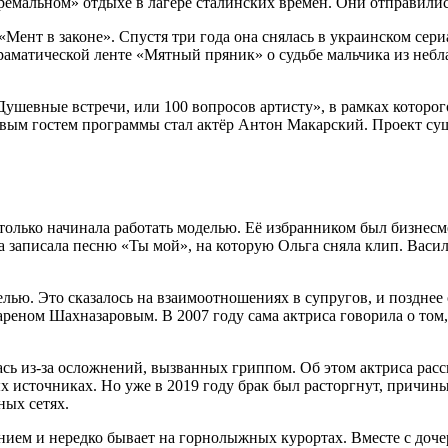
ремальном» отдыхе в лагере сталинских времен. Они отправились
 «Мент в законе». Спустя три года она снялась в украинском се
драматической ленте «Мятный пряник» о судьбе мальчика из неб
Душевные встречи, или 100 вопросов артисту», в рамках которо
ым гостем программы стал актёр Антон Макарский. Проект суще
 только начинала работать моделью. Её избранником был бизнес
она записала песню «Ты мой», на которую Ольга сняла клип. Вас
елью. Это сказалось на взаимоотношениях в супругов, и позднее 
реном Шахназаровым. В 2007 году сама актриса говорила о том, 
ась из-за осложнений, вызванных гриппом. Об этом актриса расс
 источниках. Но уже в 2019 году брак был расторгнут, причины
ных сетях.
ием и нередко бывает на горнолыжных курортах. Вместе с дочер