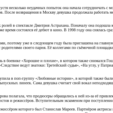
пустя несколько неудачных попыток она начала сотрудничать с м
ов. После возвращения в Москву девушка продолжала работать мо
 ролей в спектакле Дмитрия Астрахана. Поначалу она подошла к
то же время состоялся её дебют в кино. В 1998 году она снялась
ми, поэтому уже в следующем году была приглашена на главную
 с родителями своего парня. Её коллегами по съёмочной площа
 в боевике «Хорошие и плохие», в котором также снимался Гоша
 «Следствие ведут знатоки: Третейский судья», «На углу, у Патр
тупила в поп-группу «Любовные истории», в которой также был
ыпускных линеек. Сама девушка считает свой вокал неподходящи
ова полагала, что продюсеры обращались к ней из-за её привлек
ристов и режиссёров. Вступительным экзаменом при поступлени
режиссёром которого был Станислав Мареев. Партнёром актрисы 