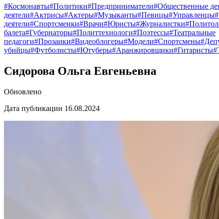
#Космонавты
#Политики
#Предприниматели
#Общественные де
деятели
#Актрисы
#Актеры
#Музыканты
#Певицы
#Управленцы
деятели
#Спортсменки
#Врачи
#Юристы
#Журналистки
#Политол
балета
#Губернаторы
#Политтехнологи
#Поэтессы
#Театральные
педагоги
#Прозаики
#Видеоблогеры
#Модели
#Спортсмены
#Деп
убийцы
#Футболисты
#Ютуберы
#Аранжировщики
#Гитаристы
#
Сидорова Ольга Евгеньевна
Обновлено
Дата публикации 16.08.2024