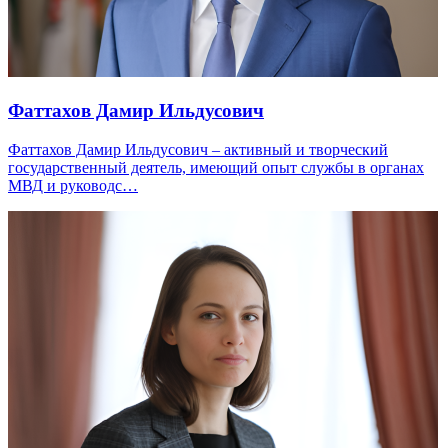
Фаттахов Дамир Ильдусович
Фаттахов Дамир Ильдусович – активный и творческий
государственный деятель, имеющий опыт службы в органах
МВД и руководс…